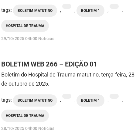
tags:
,
,
,
,
BOLETIM MATUTINO
BOLETIM 1
HOSPITAL DE TRAUMA
publicado
29/10/2025
04h00
Notícias
BOLETIM WEB 266 – EDIÇÃO 01
Boletim do Hospital de Trauma matutino, terça-feira, 28
de outubro de 2025.
tags:
,
,
,
,
BOLETIM MATUTINO
BOLETIM 1
HOSPITAL DE TRAUMA
publicado
28/10/2025
04h00
Notícias