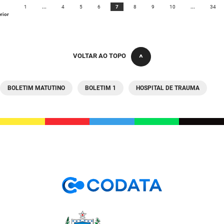
1
...
4
5
6
7
8
9
10
...
34
rior
VOLTAR AO TOPO
BOLETIM MATUTINO
BOLETIM 1
HOSPITAL DE TRAUMA