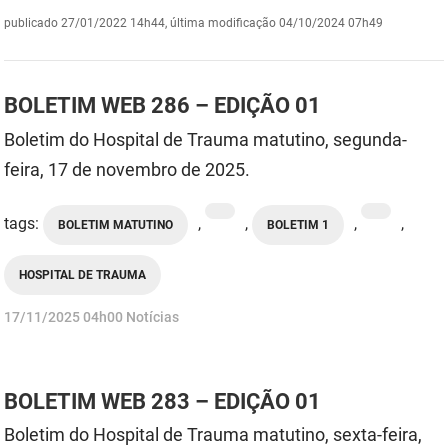
publicado
27/01/2022 14h44,
última modificação
04/10/2024 07h49
DER
Desenvolvimento e da Articulação Municipal
DETRAN
Desenvolvimento Humano
BOLETIM WEB 286 – EDIÇÃO 01
EMPAER
Educação
Boletim do Hospital de Trauma matutino, segunda-
ESPEP
Empreender
feira, 17 de novembro de 2025.
EPC
Secretaria de Fazenda
tags:
,
,
,
,
BOLETIM MATUTINO
BOLETIM 1
FAC
Secretaria de Governo
HOSPITAL DE TRAUMA
Fapesq
Infraestrutura e dos Recursos Hídricos
publicado
17/11/2025
04h00
Notícias
Fundação Casa de José Américo
Juventude, Esporte e Lazer
FUNAD
Meio Ambiente e Sustentabilidade
BOLETIM WEB 283 – EDIÇÃO 01
FUNDAC
Mulher e da Diversidade Humana
Boletim do Hospital de Trauma matutino, sexta-feira,