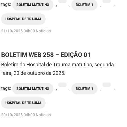
tags:
,
,
,
,
BOLETIM MATUTINO
BOLETIM 1
HOSPITAL DE TRAUMA
publicado
21/10/2025
04h00
Notícias
BOLETIM WEB 258 – EDIÇÃO 01
Boletim do Hospital de Trauma matutino, segunda-
feira, 20 de outubro de 2025.
tags:
,
,
,
,
BOLETIM MATUTINO
BOLETIM 1
HOSPITAL DE TRAUMA
publicado
20/10/2025
04h00
Notícias