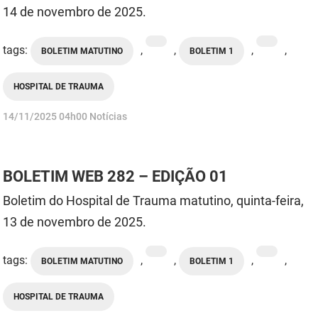
14 de novembro de 2025.
FUNES
Planejamento, Orçamento e Gestão
FUNESC
Procuradoria Geral do Estado
tags:
,
,
,
,
BOLETIM MATUTINO
BOLETIM 1
IMEQ
Representação Institucional
HOSPITAL DE TRAUMA
IASS
Saúde
publicado
14/11/2025
04h00
Notícias
IPHAEP
Segurança e Defesa Social
JUCEP
Turismo e Desenvolvimento Econômico
BOLETIM WEB 282 – EDIÇÃO 01
Boletim do Hospital de Trauma matutino, quinta-feira,
LIFESA
13 de novembro de 2025.
LOTEP
tags:
,
,
,
,
BOLETIM MATUTINO
BOLETIM 1
Ouvidoria Geral do Estado
PAP
HOSPITAL DE TRAUMA