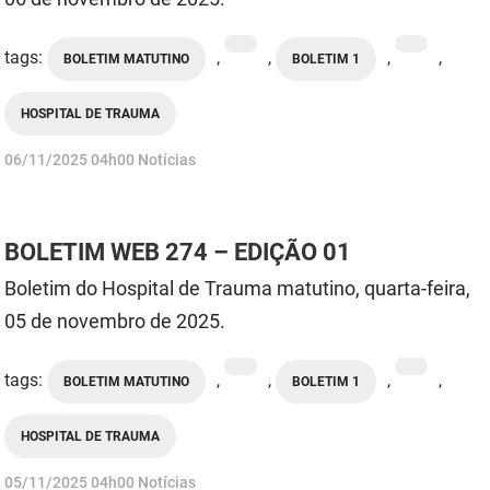
tags:
,
,
,
,
BOLETIM MATUTINO
BOLETIM 1
HOSPITAL DE TRAUMA
publicado
06/11/2025
04h00
Notícias
BOLETIM WEB 274 – EDIÇÃO 01
Boletim do Hospital de Trauma matutino, quarta-feira,
05 de novembro de 2025.
tags:
,
,
,
,
BOLETIM MATUTINO
BOLETIM 1
HOSPITAL DE TRAUMA
publicado
05/11/2025
04h00
Notícias