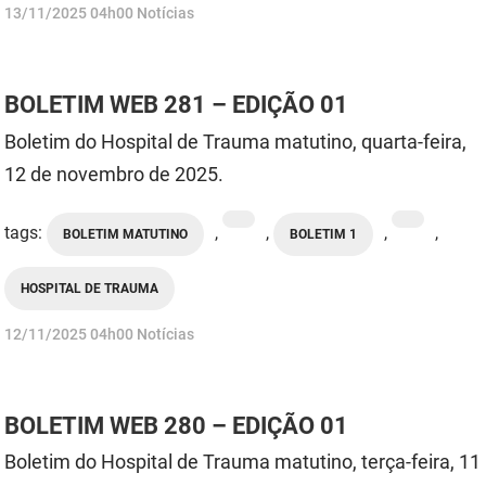
publicado
13/11/2025
04h00
Notícias
PBGÁS
PB Saúde
BOLETIM WEB 281 – EDIÇÃO 01
PBTUR
Boletim do Hospital de Trauma matutino, quarta-feira,
PBPREV
12 de novembro de 2025.
Projeto Cooperar
tags:
,
,
,
,
BOLETIM MATUTINO
BOLETIM 1
PROCASE
HOSPITAL DE TRAUMA
PROCON
publicado
12/11/2025
04h00
Notícias
Polícia Militar
Polícia Civil
BOLETIM WEB 280 – EDIÇÃO 01
Rádio Tabajara
Boletim do Hospital de Trauma matutino, terça-feira, 11