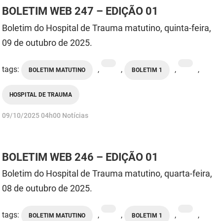
BOLETIM WEB 247 – EDIÇÃO 01
Boletim do Hospital de Trauma matutino, quinta-feira,
09 de outubro de 2025.
tags:
,
,
,
,
BOLETIM MATUTINO
BOLETIM 1
HOSPITAL DE TRAUMA
publicado
09/10/2025
04h00
Notícias
BOLETIM WEB 246 – EDIÇÃO 01
Boletim do Hospital de Trauma matutino, quarta-feira,
08 de outubro de 2025.
tags:
,
,
,
,
BOLETIM MATUTINO
BOLETIM 1