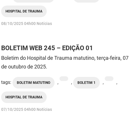
HOSPITAL DE TRAUMA
publicado
08/10/2025
04h00
Notícias
BOLETIM WEB 245 – EDIÇÃO 01
Boletim do Hospital de Trauma matutino, terça-feira, 07
de outubro de 2025.
tags:
,
,
,
,
BOLETIM MATUTINO
BOLETIM 1
HOSPITAL DE TRAUMA
publicado
07/10/2025
04h00
Notícias