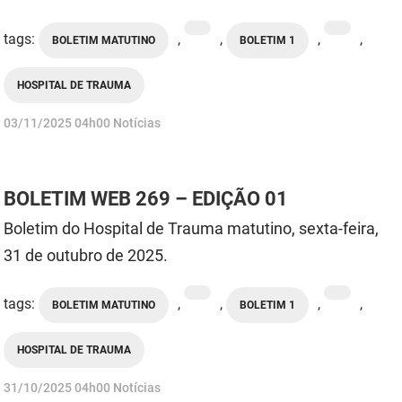
tags:
,
,
,
,
BOLETIM MATUTINO
BOLETIM 1
HOSPITAL DE TRAUMA
publicado
03/11/2025
04h00
Notícias
BOLETIM WEB 269 – EDIÇÃO 01
Boletim do Hospital de Trauma matutino, sexta-feira,
31 de outubro de 2025.
tags:
,
,
,
,
BOLETIM MATUTINO
BOLETIM 1
HOSPITAL DE TRAUMA
publicado
31/10/2025
04h00
Notícias