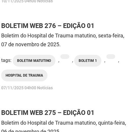
publicado
10/11/2025
04h00
Notícias
BOLETIM WEB 276 – EDIÇÃO 01
Boletim do Hospital de Trauma matutino, sexta-feira,
07 de novembro de 2025.
tags:
,
,
,
,
BOLETIM MATUTINO
BOLETIM 1
HOSPITAL DE TRAUMA
publicado
07/11/2025
04h00
Notícias
BOLETIM WEB 275 – EDIÇÃO 01
Boletim do Hospital de Trauma matutino, quinta-feira,
06 de novembro de 2025.