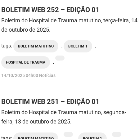
BOLETIM WEB 252 – EDIÇÃO 01
Boletim do Hospital de Trauma matutino, terça-feira, 14
de outubro de 2025.
tags:
,
,
BOLETIM MATUTINO
BOLETIM 1
,
HOSPITAL DE TRAUMA
publicado
14/10/2025
04h00
Notícias
BOLETIM WEB 251 – EDIÇÃO 01
Boletim do Hospital de Trauma matutino, segunda-
feira, 13 de outubro de 2025.
tags:
,
,
,
,
BOLETIM MATUTINO
BOLETIM 1