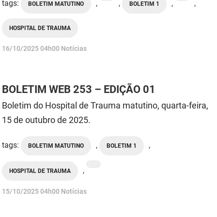
tags:
,
,
,
,
BOLETIM MATUTINO
BOLETIM 1
HOSPITAL DE TRAUMA
publicado
16/10/2025
04h00
Notícias
BOLETIM WEB 253 – EDIÇÃO 01
Boletim do Hospital de Trauma matutino, quarta-feira,
15 de outubro de 2025.
tags:
,
,
BOLETIM MATUTINO
BOLETIM 1
,
HOSPITAL DE TRAUMA
publicado
15/10/2025
04h00
Notícias