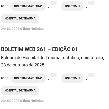
tags:
,
,
,
,
BOLETIM MATUTINO
BOLETIM 1
HOSPITAL DE TRAUMA
publicado
24/10/2025
04h00
Notícias
BOLETIM WEB 261 – EDIÇÃO 01
Boletim do Hospital de Trauma matutino, quinta-feira,
23 de outubro de 2025.
tags:
,
,
,
,
BOLETIM MATUTINO
BOLETIM 1
HOSPITAL DE TRAUMA
publicado
23/10/2025
04h00
Notícias