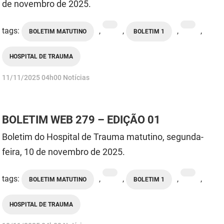
SUDEMA
de novembro de 2025.
SUPLAN
tags:
,
,
,
,
BOLETIM MATUTINO
BOLETIM 1
UEPB
HOSPITAL DE TRAUMA
publicado
11/11/2025
04h00
Notícias
BOLETIM WEB 279 – EDIÇÃO 01
Boletim do Hospital de Trauma matutino, segunda-
feira, 10 de novembro de 2025.
tags:
,
,
,
,
BOLETIM MATUTINO
BOLETIM 1
HOSPITAL DE TRAUMA