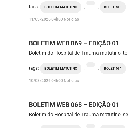
tags:
,
,
BOLETIM MATUTINO
BOLETIM 1
publicado
11/03/2026
04h00
Notícias
BOLETIM WEB 069 – EDIÇÃO 01
Boletim do Hospital de Trauma matutino, te
tags:
,
,
BOLETIM MATUTINO
BOLETIM 1
publicado
10/03/2026
04h00
Notícias
BOLETIM WEB 068 – EDIÇÃO 01
Boletim do Hospital de Trauma matutino, se