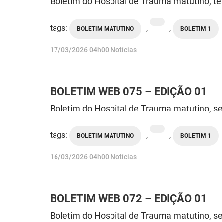
Boletim do Hospital de Trauma matutino, te
tags:
,
,
BOLETIM MATUTINO
BOLETIM 1
publicado
17/03/2026
04h00
Notícias
BOLETIM WEB 075 – EDIÇÃO 01
Boletim do Hospital de Trauma matutino, se
tags:
,
,
BOLETIM MATUTINO
BOLETIM 1
publicado
16/03/2026
04h00
Notícias
BOLETIM WEB 072 – EDIÇÃO 01
Boletim do Hospital de Trauma matutino, se