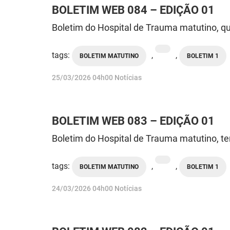
BOLETIM WEB 084 – EDIÇÃO 01
Boletim do Hospital de Trauma matutino, qu
tags:
,
,
BOLETIM MATUTINO
BOLETIM 1
publicado
25/03/2026
04h00
Notícias
BOLETIM WEB 083 – EDIÇÃO 01
Boletim do Hospital de Trauma matutino, te
tags:
,
,
BOLETIM MATUTINO
BOLETIM 1
publicado
24/03/2026
04h00
Notícias