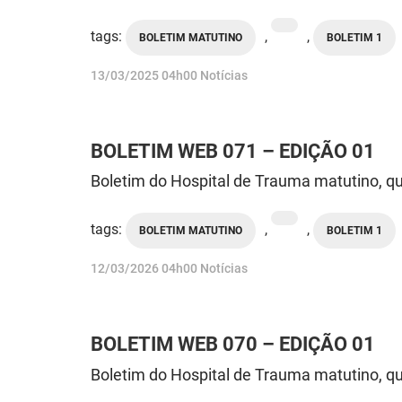
tags:
,
,
BOLETIM MATUTINO
BOLETIM 1
publicado
13/03/2025
04h00
Notícias
BOLETIM WEB 071 – EDIÇÃO 01
Boletim do Hospital de Trauma matutino, qu
tags:
,
,
BOLETIM MATUTINO
BOLETIM 1
publicado
12/03/2026
04h00
Notícias
BOLETIM WEB 070 – EDIÇÃO 01
Boletim do Hospital de Trauma matutino, qu