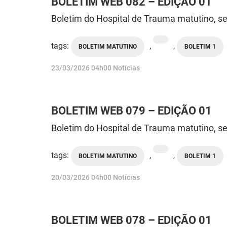
BOLETIM WEB 082 – EDIÇÃO 01
Boletim do Hospital de Trauma matutino, se
tags:
,
,
BOLETIM MATUTINO
BOLETIM 1
publicado
23/03/2026
04h00
Notícias
BOLETIM WEB 079 – EDIÇÃO 01
Boletim do Hospital de Trauma matutino, se
tags:
,
,
BOLETIM MATUTINO
BOLETIM 1
publicado
20/03/2026
04h00
Notícias
BOLETIM WEB 078 – EDIÇÃO 01