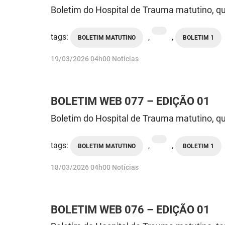
Boletim do Hospital de Trauma matutino, qu
tags:
,
,
BOLETIM MATUTINO
BOLETIM 1
publicado
19/03/2026
04h00
Notícias
BOLETIM WEB 077 – EDIÇÃO 01
Boletim do Hospital de Trauma matutino, qu
tags:
,
,
BOLETIM MATUTINO
BOLETIM 1
publicado
18/03/2026
04h00
Notícias
BOLETIM WEB 076 – EDIÇÃO 01