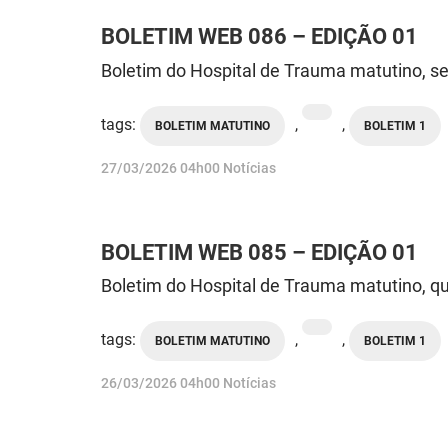
BOLETIM WEB 086 – EDIÇÃO 01
Boletim do Hospital de Trauma matutino, se
tags:
,
,
BOLETIM MATUTINO
BOLETIM 1
publicado
27/03/2026
04h00
Notícias
BOLETIM WEB 085 – EDIÇÃO 01
Boletim do Hospital de Trauma matutino, qu
tags:
,
,
BOLETIM MATUTINO
BOLETIM 1
publicado
26/03/2026
04h00
Notícias