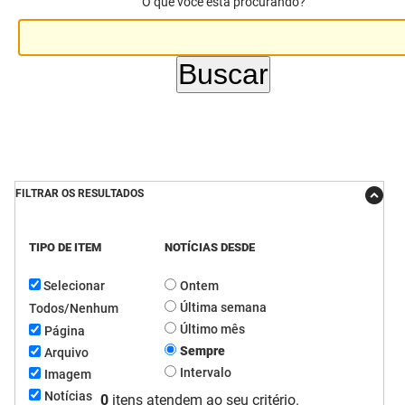
O que você está procurando?
DER
Desenvolvimento e da Articulação Municipal
DETRAN
Desenvolvimento Humano
EMPAER
Educação
ESPEP
Empreender
EPC
Secretaria de Fazenda
FILTRAR OS RESULTADOS
FAC
Secretaria de Governo
TIPO DE ITEM
NOTÍCIAS DESDE
Fapesq
Infraestrutura e dos Recursos Hídricos
Selecionar
Ontem
Fundação Casa de José Américo
Juventude, Esporte e Lazer
Última semana
Todos/Nenhum
Último mês
Página
FUNAD
Meio Ambiente e Sustentabilidade
Sempre
Arquivo
Intervalo
Imagem
FUNDAC
Mulher e da Diversidade Humana
Notícias
0
itens atendem ao seu critério.