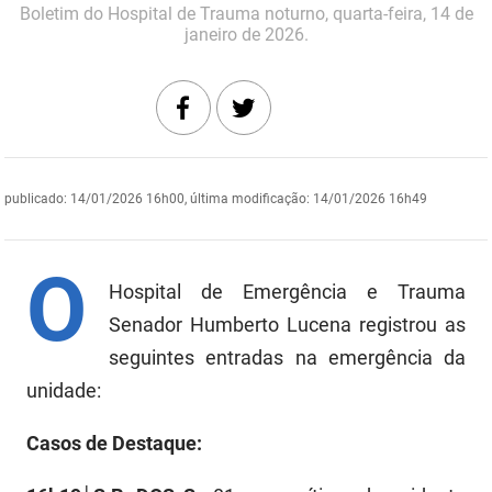
Boletim do Hospital de Trauma noturno, quarta-feira, 14 de
DER
Desenvolvimento e da Articulação Municipal
janeiro de 2026.
DETRAN
Desenvolvimento Humano
EMPAER
Educação
ESPEP
Empreender
publicado
:
14/01/2026 16h00
,
última modificação
:
14/01/2026 16h49
EPC
Secretaria de Fazenda
O
FAC
Secretaria de Governo
Hospital de Emergência e Trauma
Fapesq
Senador Humberto Lucena registrou as
Infraestrutura e dos Recursos Hídricos
seguintes entradas na emergência da
Fundação Casa de José Américo
Juventude, Esporte e Lazer
unidade:
FUNAD
Meio Ambiente e Sustentabilidade
Casos de Destaque:
FUNDAC
Mulher e da Diversidade Humana