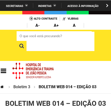
SECRETARIAS
INDIRETAS
ACESSO À INFORMAÇÃO
A União
Administração
IR
PARA
ALTO CONTRASTE
VLIBRAS
AESA
Administração Penitenciária
O
A-
A+
A
CONTEÚDO
ARPB
Agricultura Familiar e Desenvolvimento do Semiárido
O que você está procurando?
O que você está procurando?
Agevisa
Casa Civil do Governador
Cagepa
Casa Militar do Governador
Cehap
Ciência, Tecnologia, Inovação e Ensino Superior
Cinep
Comunicação Institucional
Codata
Controladoria Geral do Estado
Boletim 3
BOLETIM WEB 014 – EDIÇÃO 03
Companhia Docas
Cultura
BOLETIM WEB 014 – EDIÇÃO 03
Corpo de Bombeiros
Desenvolvimento da Agropecuária e Pesca