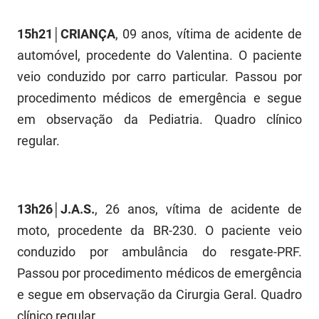
PBGÁS
15h21│CRIANÇA
, 09 anos, vítima de acidente de
PB Saúde
automóvel, procedente do Valentina. O paciente
PBTUR
veio conduzido por carro particular. Passou por
procedimento médicos de emergência e segue
PBPREV
em observação da Pediatria. Quadro clínico
Projeto Cooperar
regular.
PROCASE
PROCON
13h26│J.A.S.
, 26 anos, vítima de acidente de
Polícia Militar
moto, procedente da BR-230. O paciente veio
conduzido por ambulância do resgate-PRF.
Polícia Civil
Passou por procedimento médicos de emergência
Rádio Tabajara
e segue em observação da Cirurgia Geral. Quadro
clínico regular.