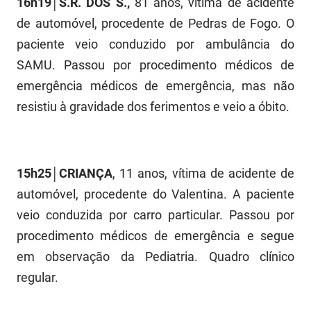
16h19│S.R. DOS S.
,
81 anos, vítima de acidente
FUNES
Planejamento, Orçamento e Gestão
de automóvel, procedente de Pedras de Fogo. O
paciente veio conduzido por ambulância do
FUNESC
Procuradoria Geral do Estado
SAMU. Passou por procedimento médicos de
IMEQ
Representação Institucional
emergência médicos de emergência, mas não
resistiu à gravidade dos ferimentos e veio a óbito.
IASS
Saúde
IPHAEP
Segurança e Defesa Social
JUCEP
Turismo e Desenvolvimento Econômico
15h25│CRIANÇA
, 11 anos, vítima de acidente de
automóvel, procedente do Valentina. A paciente
LIFESA
veio conduzida por carro particular. Passou por
LOTEP
procedimento médicos de emergência e segue
em observação da Pediatria. Quadro clínico
Ouvidoria Geral do Estado
regular.
PAP