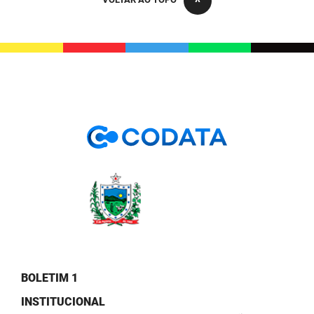
PBGÁS
PB Saúde
PBTUR
PBPREV
Projeto Cooperar
PROCASE
PROCON
Polícia Militar
Polícia Civil
BOLETIM 1
Rádio Tabajara
INSTITUCIONAL