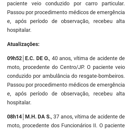
paciente veio conduzido por carro particular.
PBGÁS
Passou por procedimento médicos de emergência
PB Saúde
e, após período de observação, recebeu alta
hospitalar.
PBTUR
PBPREV
Atualizações:
Projeto Cooperar
09h52│E.C. DE O.
, 40 anos, vítima de acidente de
moto, procedente do Centro/JP. O paciente veio
PROCASE
conduzido por ambulância do resgate-bombeiros.
PROCON
Passou por procedimento médicos de emergência
e, após período de observação, recebeu alta
Polícia Militar
hospitalar.
Polícia Civil
08h14│M.H. DA S.
, 37 anos, vítima de acidente de
Rádio Tabajara
moto, procedente dos Funcionários II. O paciente