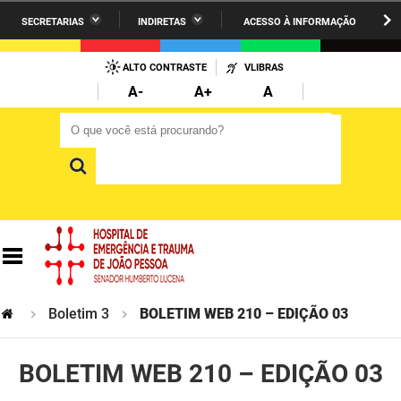
SECRETARIAS
INDIRETAS
ACESSO À INFORMAÇÃO
A União
Administração
IR
PARA
ALTO CONTRASTE
VLIBRAS
AESA
Administração Penitenciária
O
A-
A+
A
CONTEÚDO
ARPB
Agricultura Familiar e Desenvolvimento do Semiárido
O que você está procurando?
O que você está procurando?
Agevisa
Casa Civil do Governador
Cagepa
Casa Militar do Governador
Cehap
Ciência, Tecnologia, Inovação e Ensino Superior
Cinep
Comunicação Institucional
Codata
Controladoria Geral do Estado
Boletim 3
BOLETIM WEB 210 – EDIÇÃO 03
Companhia Docas
Cultura
BOLETIM WEB 210 – EDIÇÃO 03
Corpo de Bombeiros
Desenvolvimento da Agropecuária e Pesca