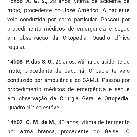
15h56│A. G. S.
, 28 anos, vítima de acidente de
FUNES
Planejamento, Orçamento e Gestão
moto, procedente do José Américo. A paciente
veio conduzida por carro particular. Passou por
FUNESC
Procuradoria Geral do Estado
procedimento médicos de emergência e segue
IMEQ
Representação Institucional
em observação da Ortopedia. Quadro clínico
regular.
IASS
Saúde
IPHAEP
Segurança e Defesa Social
14h08│P. dos S. O.
, 26 anos, vítima de acidente de
moto, procedente de Jacumã. O paciente veio
JUCEP
Turismo e Desenvolvimento Econômico
conduzido por ambulância do SAMU. Passou por
LIFESA
procedimento médicos de emergência e segue
em observação da Cirurgia Geral e Ortopedia.
LOTEP
Quadro clínico estável.
Ouvidoria Geral do Estado
14h02│C. M. de M.
, 40 anos, vítima de ferimento
PAP
por arma branca, procedente do Geisel. O