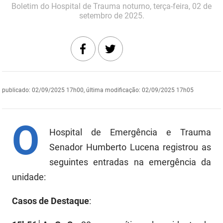
Boletim do Hospital de Trauma noturno, terça-feira, 02 de
DER
Desenvolvimento e da Articulação Municipal
setembro de 2025.
DETRAN
Desenvolvimento Humano
EMPAER
Educação
ESPEP
Empreender
publicado
:
02/09/2025 17h00
,
última modificação
:
02/09/2025 17h05
EPC
Secretaria de Fazenda
O
FAC
Secretaria de Governo
Hospital de Emergência e Trauma
Fapesq
Senador Humberto Lucena registrou as
Infraestrutura e dos Recursos Hídricos
seguintes entradas na emergência da
Fundação Casa de José Américo
Juventude, Esporte e Lazer
unidade:
FUNAD
Meio Ambiente e Sustentabilidade
Casos de Destaque
:
FUNDAC
Mulher e da Diversidade Humana