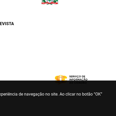
EVISTA
periência de navegação no site. Ao clicar no botão “OK”