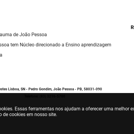
R
Trauma de João Pessoa
ssoa tem Núcleo direcionado a Ensino aprendizagem
ma
estes Lisboa, SN - Pedro Gondim, João Pessoa - PB, 58031-090
Telefone: (83) 3216-5700
 cookies. Essas ferramentas nos ajudam a oferecer uma melhor ex
o de cookies em nosso site.