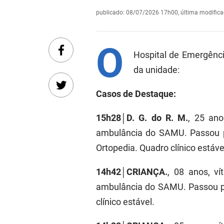
publicado
:
08/07/2026 17h00
,
última modific
O
Hospital de Emergênc
da unidade:
Casos de Destaque:
15h28│D. G. do R. M.
, 25 ano
ambulância do SAMU. Passou p
Ortopedia. Quadro clínico estáve
14h42│CRIANÇA.
, 08 anos, v
ambulância do SAMU. Passou p
clínico estável.