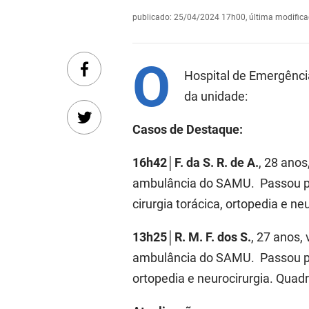
publicado
:
25/04/2024 17h00
,
última modific
O
Hospital de Emergênci
da unidade:
Casos de Destaque:
16h42│F. da S. R. de A.
, 28 anos
ambulância do SAMU. Passou po
cirurgia torácica, ortopedia e ne
13h25│R. M. F. dos S.
, 27 anos,
ambulância do SAMU. Passou po
ortopedia e neurocirurgia. Quadr