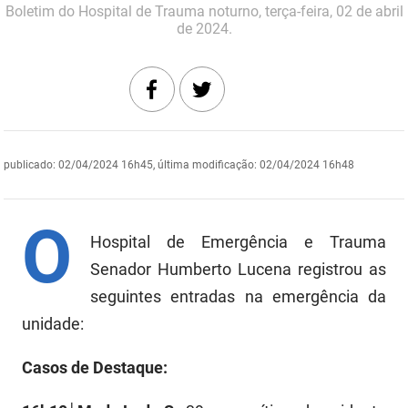
Boletim do Hospital de Trauma noturno, terça-feira, 02 de abril
DER
Desenvolvimento e da Articulação Municipal
de 2024.
DETRAN
Desenvolvimento Humano
EMPAER
Educação
ESPEP
Empreender
publicado
:
02/04/2024 16h45
,
última modificação
:
02/04/2024 16h48
EPC
Secretaria de Fazenda
O
FAC
Secretaria de Governo
Hospital de Emergência e Trauma
Fapesq
Senador Humberto Lucena registrou as
Infraestrutura e dos Recursos Hídricos
seguintes entradas na emergência da
Fundação Casa de José Américo
Juventude, Esporte e Lazer
unidade:
FUNAD
Meio Ambiente e Sustentabilidade
Casos de Destaque:
FUNDAC
Mulher e da Diversidade Humana