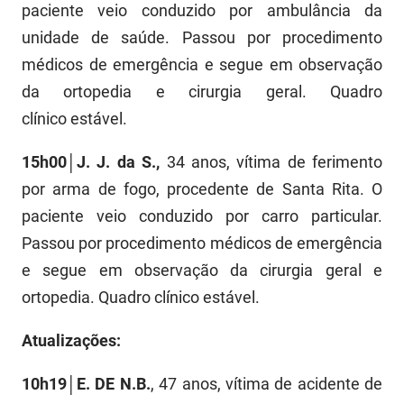
paciente veio conduzido por ambulância da
PBGÁS
unidade de saúde. Passou por procedimento
PB Saúde
médicos de emergência e segue em observação
da ortopedia e cirurgia geral. Quadro
PBTUR
clínico
estável.
PBPREV
15h00│J. J. da S.,
34 anos, vítima de ferimento
Projeto Cooperar
por arma de fogo, procedente de Santa Rita. O
PROCASE
paciente veio conduzido por carro particular.
Passou por procedimento médicos de emergência
PROCON
e segue em observação da cirurgia geral e
Polícia Militar
ortopedia. Quadro clínico
estável.
Polícia Civil
Atualizações:
Rádio Tabajara
10h19│E. DE N.B.
, 47 anos, vítima de acidente de