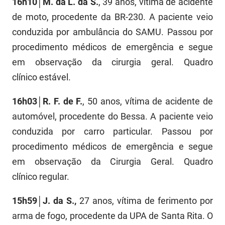
16h10│M. da L. da S.
, 39 anos, vítima de acidente
FUNES
Planejamento, Orçamento e Gestão
de moto, procedente da BR-230. A paciente veio
conduzida por ambulância do SAMU. Passou por
FUNESC
Procuradoria Geral do Estado
procedimento médicos de emergência e segue
IMEQ
Representação Institucional
em observação da cirurgia geral. Quadro
clínico
estável.
IASS
Saúde
IPHAEP
Segurança e Defesa Social
16h03│R. F. de F.
, 50 anos, vítima de acidente de
automóvel, procedente do Bessa. A paciente veio
JUCEP
Turismo e Desenvolvimento Econômico
conduzida por carro particular. Passou por
LIFESA
procedimento médicos de emergência e segue
em observação da Cirurgia Geral. Quadro
LOTEP
clínico
regular.
Ouvidoria Geral do Estado
15h59│J. da S.,
27 anos, vítima de ferimento por
PAP
arma de fogo, procedente da UPA de Santa Rita. O