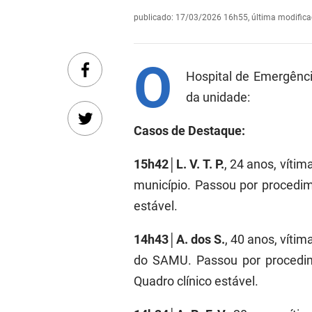
publicado
:
17/03/2026 16h55
,
última modific
O
Hospital de Emergênc
da unidade:
Casos de Destaque:
15h42│L. V. T. P.
, 24 anos, víti
município. Passou por procedi
estável.
14h43│A. dos S.
, 40 anos, víti
do SAMU. Passou por procedim
Quadro clínico estável.