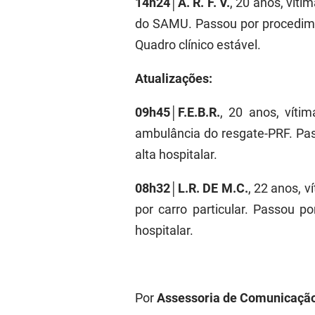
14h24│A. R. F. V.
, 20 anos, vít
do SAMU. Passou por procedime
Quadro clínico estável.
Atualizações:
09h45│F.E.B.R.
, 20 anos, víti
ambulância do resgate-PRF. Pa
alta hospitalar.
08h32│L.R. DE M.C.
, 22 anos, 
por carro particular. Passou 
hospitalar.
Por
Assessoria de Comunicaçã