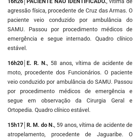
16h26│PACIENTE NÃO IDENTIFICADO.
, vítima de
FUNES
Planejamento, Orçamento e Gestão
agressão física, procedente de Cruz das Armas. O
paciente veio conduzido por ambulância do
FUNESC
Procuradoria Geral do Estado
SAMU. Passou por procedimento médicos de
IMEQ
Representação Institucional
emergência e segue internado. Quadro clínico
estável.
IASS
Saúde
IPHAEP
Segurança e Defesa Social
16h20│E. R. N.
, 58 anos, vítima de acidente de
moto, procedente dos Funcionários. O paciente
JUCEP
Turismo e Desenvolvimento Econômico
veio conduzido por ambulância do SAMU. Passou
LIFESA
por procedimento médicos de emergência e
segue em observação da Cirurgia Geral e
LOTEP
Ortopedia. Quadro clínico estável.
Ouvidoria Geral do Estado
15h17│
R. M. do N
.
, 59 anos, vítima de acidente de
PAP
atropelamento, procedente de Jaguaribe. O