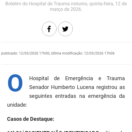
Boletim do Hospital de Trauma noturno, quinta-feira, 12 de
DER
Desenvolvimento e da Articulação Municipal
março de 2026.
DETRAN
Desenvolvimento Humano
EMPAER
Educação
ESPEP
Empreender
publicado
:
12/03/2026 17h00
,
última modificação
:
12/03/2026 17h06
EPC
Secretaria de Fazenda
O
FAC
Secretaria de Governo
Hospital de Emergência e Trauma
Fapesq
Senador Humberto Lucena registrou as
Infraestrutura e dos Recursos Hídricos
seguintes entradas na emergência da
Fundação Casa de José Américo
Juventude, Esporte e Lazer
unidade:
FUNAD
Meio Ambiente e Sustentabilidade
Casos de Destaque:
FUNDAC
Mulher e da Diversidade Humana