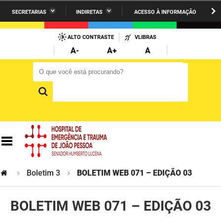
SECRETARIAS
INDIRETAS
ACESSO À INFORMAÇÃO
A União
Administração
IR
PARA
ALTO CONTRASTE
VLIBRAS
AESA
Administração Penitenciária
O
A-
A+
A
CONTEÚDO
ARPB
Agricultura Familiar e Desenvolvimento do Semiárido
O que você está procurando?
O que você está procurando?
Agevisa
Casa Civil do Governador
Cagepa
Casa Militar do Governador
Cehap
Ciência, Tecnologia, Inovação e Ensino Superior
Cinep
Comunicação Institucional
Codata
Controladoria Geral do Estado
Boletim 3
BOLETIM WEB 071 – EDIÇÃO 03
Companhia Docas
Cultura
BOLETIM WEB 071 – EDIÇÃO 03
Corpo de Bombeiros
Desenvolvimento da Agropecuária e Pesca