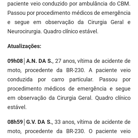
paciente veio conduzido por ambulância do CBM.
PBGÁS
Passou por procedimento médicos de emergência
PB Saúde
e segue em observação da Cirurgia Geral e
Neurocirurgia. Quadro clínico estável.
PBTUR
PBPREV
Atualizações:
Projeto Cooperar
09h08│A.N. DA S.
, 27 anos, vítima de acidente de
moto, procedente da BR-230. A paciente veio
PROCASE
conduzida por carro particular. Passou por
PROCON
procedimento médicos de emergência e segue
em observação da Cirurgia Geral. Quadro clínico
Polícia Militar
estável.
Polícia Civil
08h59│G.V. DA S.
, 33 anos, vítima de acidente de
Rádio Tabajara
moto, procedente da BR-230. O paciente veio