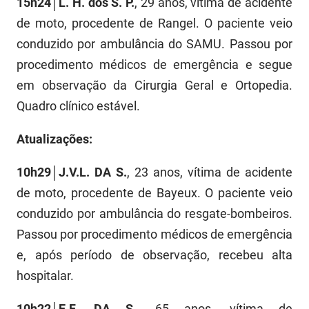
15h24│L. H. dos S. P.
, 29 anos, vítima de acidente
FUNES
Planejamento, Orçamento e Gestão
de moto, procedente de Rangel. O paciente veio
conduzido por ambulância do SAMU. Passou por
FUNESC
Procuradoria Geral do Estado
procedimento médicos de emergência e segue
IMEQ
Representação Institucional
em observação da Cirurgia Geral e Ortopedia.
Quadro clínico estável.
IASS
Saúde
IPHAEP
Segurança e Defesa Social
Atualizações:
JUCEP
Turismo e Desenvolvimento Econômico
10h29│J.V.L. DA S.
, 23 anos, vítima de acidente
de moto, procedente de Bayeux. O paciente veio
LIFESA
conduzido por ambulância do resgate-bombeiros.
LOTEP
Passou por procedimento médicos de emergência
e, após período de observação, recebeu alta
Ouvidoria Geral do Estado
hospitalar.
PAP
10h22│E.F. DA S.
, 65 anos, vítima de