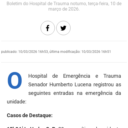
Boletim do Hospital de Trauma noturno, terça-feira, 10 de
DER
Desenvolvimento e da Articulação Municipal
março de 2026.
DETRAN
Desenvolvimento Humano
EMPAER
Educação
ESPEP
Empreender
publicado
:
10/03/2026 16h53
,
última modificação
:
10/03/2026 16h51
EPC
Secretaria de Fazenda
O
FAC
Secretaria de Governo
Hospital de Emergência e Trauma
Fapesq
Senador Humberto Lucena registrou as
Infraestrutura e dos Recursos Hídricos
seguintes entradas na emergência da
Fundação Casa de José Américo
Juventude, Esporte e Lazer
unidade:
FUNAD
Meio Ambiente e Sustentabilidade
Casos de Destaque:
FUNDAC
Mulher e da Diversidade Humana