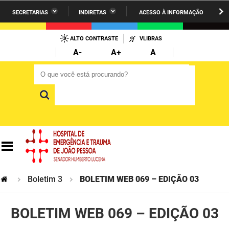
SECRETARIAS
INDIRETAS
ACESSO À INFORMAÇÃO
A União
Administração
IR
PARA
ALTO CONTRASTE
VLIBRAS
AESA
Administração Penitenciária
O
A-
A+
A
CONTEÚDO
ARPB
Agricultura Familiar e Desenvolvimento do Semiárido
O que você está procurando?
O que você está procurando?
Agevisa
Casa Civil do Governador
Cagepa
Casa Militar do Governador
Cehap
Ciência, Tecnologia, Inovação e Ensino Superior
Cinep
Comunicação Institucional
Codata
Controladoria Geral do Estado
Boletim 3
BOLETIM WEB 069 – EDIÇÃO 03
Companhia Docas
Cultura
BOLETIM WEB 069 – EDIÇÃO 03
Corpo de Bombeiros
Desenvolvimento da Agropecuária e Pesca