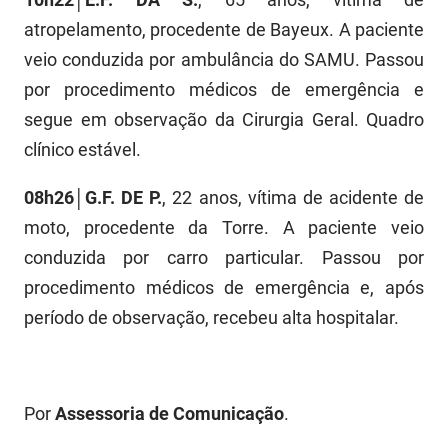
PBGÁS
atropelamento, procedente de Bayeux. A paciente
PB Saúde
veio conduzida por ambulância do SAMU. Passou
por procedimento médicos de emergência e
PBTUR
segue em observação da Cirurgia Geral. Quadro
PBPREV
clínico estável.
Projeto Cooperar
08h26│G.F. DE P.
, 22 anos, vítima de acidente de
moto, procedente da Torre. A paciente veio
PROCASE
conduzida por carro particular. Passou por
PROCON
procedimento médicos de emergência e, após
período de observação, recebeu alta hospitalar.
Polícia Militar
Polícia Civil
Rádio Tabajara
Por
Assessoria de Comunicação
.