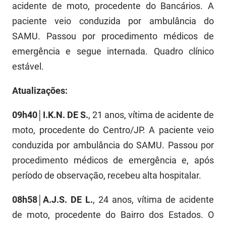
acidente de moto, procedente do Bancários. A
PBGÁS
paciente veio conduzida por ambulância do
PB Saúde
SAMU. Passou por procedimento médicos de
emergência e segue internada. Quadro clínico
PBTUR
estável.
PBPREV
Atualizações:
Projeto Cooperar
09h40│I.K.N. DE S.
, 21 anos, vítima de acidente de
PROCASE
moto, procedente do Centro/JP. A paciente veio
PROCON
conduzida por ambulância do SAMU. Passou por
procedimento médicos de emergência e, após
Polícia Militar
período de observação, recebeu alta hospitalar.
Polícia Civil
08h58│A.J.S. DE L.
, 24 anos, vítima de acidente
Rádio Tabajara
de moto, procedente do Bairro dos Estados. O