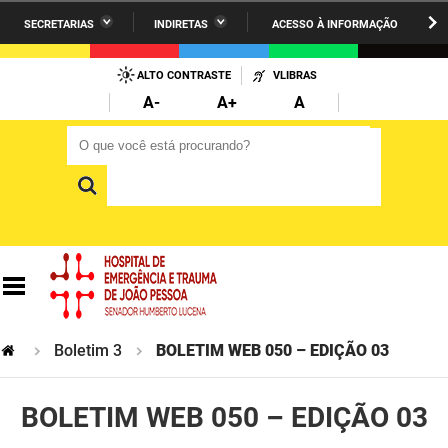
SECRETARIAS
INDIRETAS
ACESSO À INFORMAÇÃO
A União
Administração
IR
PARA
ALTO CONTRASTE
VLIBRAS
AESA
Administração Penitenciária
O
A-
A+
A
CONTEÚDO
ARPB
Agricultura Familiar e Desenvolvimento do Semiárido
O que você está procurando?
O que você está procurando?
Agevisa
Casa Civil do Governador
Cagepa
Casa Militar do Governador
Cehap
Ciência, Tecnologia, Inovação e Ensino Superior
Cinep
Comunicação Institucional
Codata
Controladoria Geral do Estado
Boletim 3
BOLETIM WEB 050 – EDIÇÃO 03
Companhia Docas
Cultura
BOLETIM WEB 050 – EDIÇÃO 03
Corpo de Bombeiros
Desenvolvimento da Agropecuária e Pesca