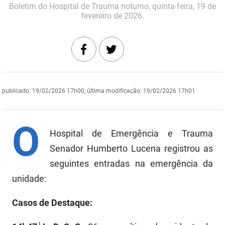
Boletim do Hospital de Trauma noturno, quinta-feira, 19 de
DER
Desenvolvimento e da Articulação Municipal
fevereiro de 2026.
DETRAN
Desenvolvimento Humano
EMPAER
Educação
ESPEP
Empreender
publicado
:
19/02/2026 17h00
,
última modificação
:
19/02/2026 17h01
EPC
Secretaria de Fazenda
O
FAC
Secretaria de Governo
Hospital de Emergência e Trauma
Fapesq
Senador Humberto Lucena registrou as
Infraestrutura e dos Recursos Hídricos
seguintes entradas na emergência da
Fundação Casa de José Américo
Juventude, Esporte e Lazer
unidade:
FUNAD
Meio Ambiente e Sustentabilidade
Casos de Destaque:
FUNDAC
Mulher e da Diversidade Humana