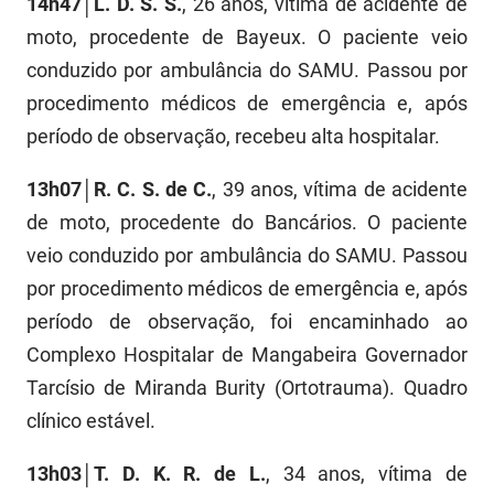
14h47│L. D. S. S.
, 26 anos, vítima de acidente de
FUNES
Planejamento, Orçamento e Gestão
moto, procedente de Bayeux. O paciente veio
conduzido por ambulância do SAMU. Passou por
FUNESC
Procuradoria Geral do Estado
procedimento médicos de emergência e, após
IMEQ
Representação Institucional
período de observação, recebeu alta hospitalar.
IASS
Saúde
13h07│R. C. S. de C.
, 39 anos, vítima de acidente
IPHAEP
Segurança e Defesa Social
de moto, procedente do Bancários. O paciente
veio conduzido por ambulância do SAMU. Passou
JUCEP
Turismo e Desenvolvimento Econômico
por procedimento médicos de emergência e, após
LIFESA
período de observação, foi encaminhado ao
Complexo Hospitalar de Mangabeira Governador
LOTEP
Tarcísio de Miranda Burity (Ortotrauma). Quadro
Ouvidoria Geral do Estado
clínico estável.
PAP
13h03│T. D. K. R. de L.
, 34 anos, vítima de