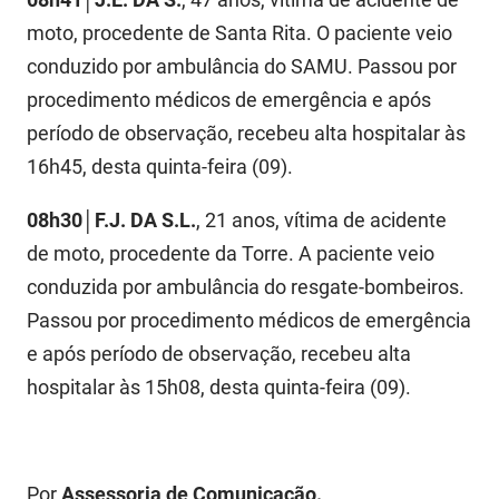
PBGÁS
moto, procedente de Santa Rita. O paciente veio
PB Saúde
conduzido por ambulância do SAMU. Passou por
procedimento médicos de emergência e após
PBTUR
período de observação, recebeu alta hospitalar às
PBPREV
16h45, desta quinta-feira (09).
Projeto Cooperar
08h30
│
F.J. DA S.L.
, 21 anos, vítima de acidente
de moto, procedente da Torre. A paciente veio
PROCASE
conduzida por ambulância do resgate-bombeiros.
PROCON
Passou por procedimento médicos de emergência
e após período de observação, recebeu alta
Polícia Militar
hospitalar às 15h08, desta quinta-feira (09).
Polícia Civil
Rádio Tabajara
Por
Assessoria de Comunicação.