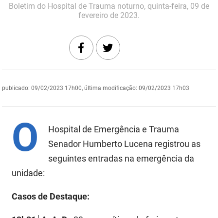
Boletim do Hospital de Trauma noturno, quinta-feira, 09 de
DER
Desenvolvimento e da Articulação Municipal
fevereiro de 2023.
DETRAN
Desenvolvimento Humano
EMPAER
Educação
ESPEP
Empreender
publicado
:
09/02/2023 17h00
,
última modificação
:
09/02/2023 17h03
EPC
Secretaria de Fazenda
O
FAC
Secretaria de Governo
Hospital de Emergência e Trauma
Fapesq
Senador Humberto Lucena registrou as
Infraestrutura e dos Recursos Hídricos
seguintes entradas na emergência da
Fundação Casa de José Américo
Juventude, Esporte e Lazer
unidade:
FUNAD
Meio Ambiente e Sustentabilidade
Casos de Destaque:
FUNDAC
Mulher e da Diversidade Humana