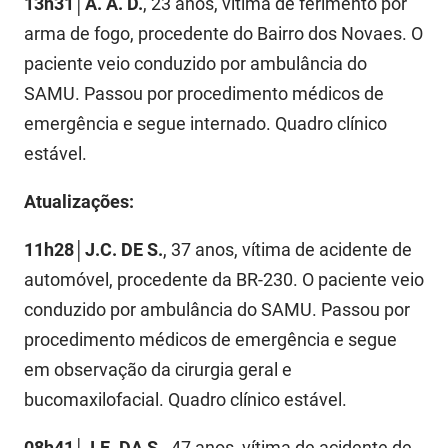
13h31
│
A. A. D.
, 23 anos, vítima de ferimento por
FUNES
Planejamento, Orçamento e Gestão
arma de fogo, procedente do Bairro dos Novaes. O
paciente veio conduzido por ambulância do
FUNESC
Procuradoria Geral do Estado
SAMU. Passou por procedimento médicos de
IMEQ
Representação Institucional
emergência e segue internado. Quadro clínico
estável.
IASS
Saúde
IPHAEP
Segurança e Defesa Social
Atualizações:
JUCEP
Turismo e Desenvolvimento Econômico
11h28
│
J.C. DE S.
, 37 anos, vítima de acidente de
automóvel, procedente da BR-230. O paciente veio
LIFESA
conduzido por ambulância do SAMU. Passou por
LOTEP
procedimento médicos de emergência e segue
em observação da cirurgia geral e
Ouvidoria Geral do Estado
bucomaxilofacial. Quadro clínico estável.
PAP
08h41
│
J.E. DA S.
, 47 anos, vítima de acidente de