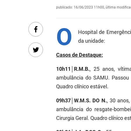
publicado
:
16/06/2023 11h00
,
última modific
O
Hospital de Emergênc
da unidade:
Casos de Destaque:
10h11
│
R.M.B.
, 25 anos, víti
ambulância do SAMU. Passou p
Quadro clínico estável.
09h37
│
W.M.S. DO N.
, 30 anos
ambulância do resgate-bombe
Cirurgia Geral. Quadro clínico es