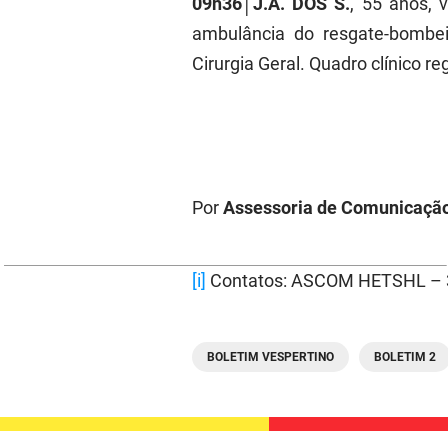
09h36
│
J.A. DOS S.
, 55 anos, 
ambulância do resgate-bombe
Cirurgia Geral. Quadro clínico reg
Por
Assessoria de Comunicação
[i]
Contatos: ASCOM HETSHL – 
BOLETIM VESPERTINO
BOLETIM 2