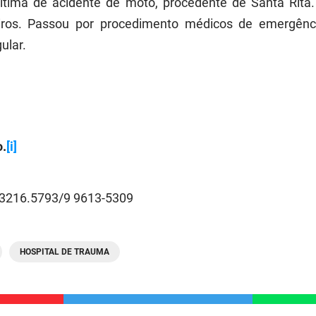
vítima de acidente de moto, procedente de Santa Rita
iros. Passou por procedimento médicos de emergên
ular.
.
[i]
3216.5793/9 9613-5309
HOSPITAL DE TRAUMA