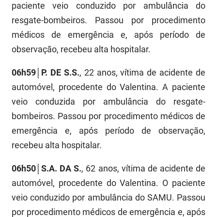
paciente veio conduzido por ambulância do
PBGÁS
resgate-bombeiros. Passou por procedimento
PB Saúde
médicos de emergência e, após período de
observação, recebeu alta hospitalar.
PBTUR
PBPREV
06h59│P. DE S.S.
, 22 anos, vítima de acidente de
automóvel, procedente do Valentina. A paciente
Projeto Cooperar
veio conduzida por ambulância do resgate-
PROCASE
bombeiros. Passou por procedimento médicos de
emergência e, após período de observação,
PROCON
recebeu alta hospitalar.
Polícia Militar
06h50│S.A. DA S.
, 62 anos, vítima de acidente de
Polícia Civil
automóvel, procedente do Valentina. O paciente
veio conduzido por ambulância do SAMU. Passou
Rádio Tabajara
por procedimento médicos de emergência e, após