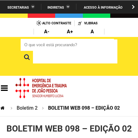
SECRETARIAS
INDIRETAS
ACESSO À INFORMAÇÃO
A União
Administração
IR
PARA
ALTO CONTRASTE
VLIBRAS
AESA
Administração Penitenciária
O
A-
A+
A
CONTEÚDO
ARPB
Agricultura Familiar e Desenvolvimento do Semiárido
O que você está procurando?
O que você está procurando?
Agevisa
Casa Civil do Governador
Cagepa
Casa Militar do Governador
Cehap
Ciência, Tecnologia, Inovação e Ensino Superior
Cinep
Comunicação Institucional
Codata
Controladoria Geral do Estado
Boletim 2
BOLETIM WEB 098 – EDIÇÃO 02
Companhia Docas
Cultura
BOLETIM WEB 098 – EDIÇÃO 02
Corpo de Bombeiros
Desenvolvimento da Agropecuária e Pesca