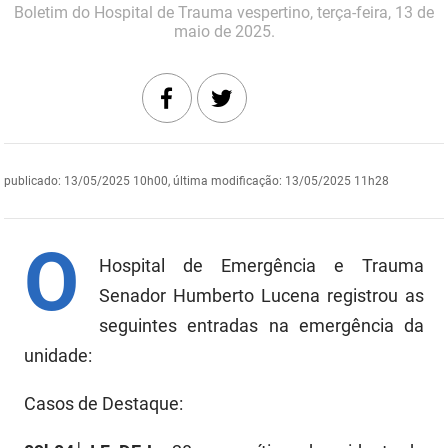
Boletim do Hospital de Trauma vespertino, terça-feira, 13 de
DER
Desenvolvimento e da Articulação Municipal
maio de 2025.
DETRAN
Desenvolvimento Humano
EMPAER
Educação
ESPEP
Empreender
publicado
:
13/05/2025 10h00
,
última modificação
:
13/05/2025 11h28
EPC
Secretaria de Fazenda
O
FAC
Secretaria de Governo
Hospital de Emergência e Trauma
Fapesq
Senador Humberto Lucena registrou as
Infraestrutura e dos Recursos Hídricos
seguintes entradas na emergência da
Fundação Casa de José Américo
Juventude, Esporte e Lazer
unidade:
FUNAD
Meio Ambiente e Sustentabilidade
Casos de Destaque:
FUNDAC
Mulher e da Diversidade Humana