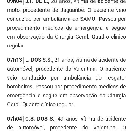
09h04│J.F. DE L.
, 28 anos, vítima de acidente de
FUNES
Planejamento, Orçamento e Gestão
moto, procedente de Jaguaribe. O paciente veio
conduzido por ambulância do SAMU. Passou por
FUNESC
Procuradoria Geral do Estado
procedimento médicos de emergência e segue
IMEQ
Representação Institucional
em observação da Cirurgia Geral. Quadro clínico
regular.
IASS
Saúde
IPHAEP
Segurança e Defesa Social
07h13│L. DOS S.S.
, 21 anos, vítima de acidente de
automóvel, procedente do Valentina. O paciente
JUCEP
Turismo e Desenvolvimento Econômico
veio conduzido por ambulância do resgate-
LIFESA
bombeiros. Passou por procedimento médicos de
emergência e segue em observação da Cirurgia
LOTEP
Geral. Quadro clínico regular.
Ouvidoria Geral do Estado
07h04│C.S. DOS S.
, 49 anos, vítima de acidente
PAP
de automóvel, procedente do Valentina. O