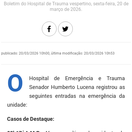
Boletim do Hospital de Trauma vespertino, sexta-feira, 20 de
DER
Desenvolvimento e da Articulação Municipal
março de 2026.
DETRAN
Desenvolvimento Humano
EMPAER
Educação
ESPEP
Empreender
publicado
:
20/03/2026 10h00
,
última modificação
:
20/03/2026 10h53
EPC
Secretaria de Fazenda
O
FAC
Secretaria de Governo
Hospital de Emergência e Trauma
Fapesq
Senador Humberto Lucena registrou as
Infraestrutura e dos Recursos Hídricos
seguintes entradas na emergência da
Fundação Casa de José Américo
Juventude, Esporte e Lazer
unidade:
FUNAD
Meio Ambiente e Sustentabilidade
Casos de Destaque:
FUNDAC
Mulher e da Diversidade Humana