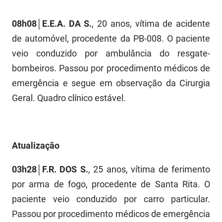
PBGÁS
08h08│E.E.A. DA S.
, 20 anos, vítima de acidente
PB Saúde
de automóvel, procedente da PB-008. O paciente
PBTUR
veio conduzido por ambulância do resgate-
bombeiros. Passou por procedimento médicos de
PBPREV
emergência e segue em observação da Cirurgia
Projeto Cooperar
Geral. Quadro clínico estável.
PROCASE
PROCON
Atualização
Polícia Militar
03h28│F.R. DOS S.
, 25 anos, vítima de ferimento
Polícia Civil
por arma de fogo, procedente de Santa Rita. O
paciente veio conduzido por carro particular.
Rádio Tabajara
Passou por procedimento médicos de emergência