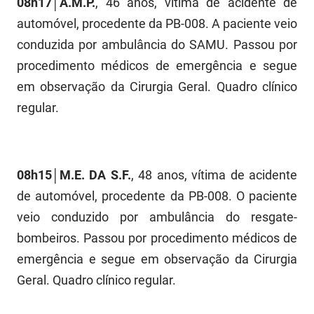
08h17│A.M.P.
, 46 anos, vítima de acidente de
FUNES
Planejamento, Orçamento e Gestão
automóvel, procedente da PB-008. A paciente veio
conduzida por ambulância do SAMU. Passou por
FUNESC
Procuradoria Geral do Estado
procedimento médicos de emergência e segue
IMEQ
Representação Institucional
em observação da Cirurgia Geral. Quadro clínico
regular.
IASS
Saúde
IPHAEP
Segurança e Defesa Social
JUCEP
Turismo e Desenvolvimento Econômico
08h15│M.E. DA S.F.
, 48 anos, vítima de acidente
de automóvel, procedente da PB-008. O paciente
LIFESA
veio conduzido por ambulância do resgate-
LOTEP
bombeiros. Passou por procedimento médicos de
emergência e segue em observação da Cirurgia
Ouvidoria Geral do Estado
Geral. Quadro clínico regular.
PAP