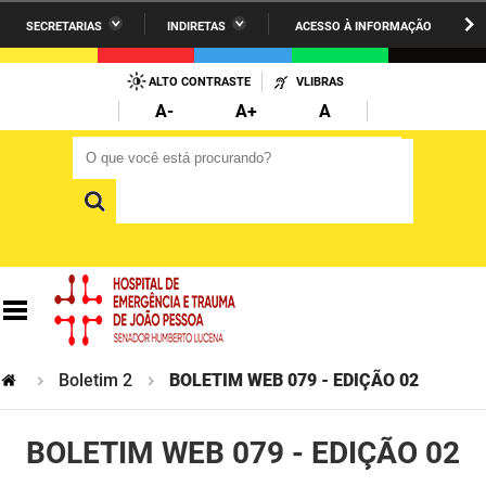
SECRETARIAS
INDIRETAS
ACESSO À INFORMAÇÃO
A União
Administração
IR
PARA
ALTO CONTRASTE
VLIBRAS
AESA
Administração Penitenciária
O
A-
A+
A
CONTEÚDO
ARPB
Agricultura Familiar e Desenvolvimento do Semiárido
O que você está procurando?
O que você está procurando?
Agevisa
Casa Civil do Governador
Cagepa
Casa Militar do Governador
Cehap
Ciência, Tecnologia, Inovação e Ensino Superior
Cinep
Comunicação Institucional
Codata
Controladoria Geral do Estado
Boletim 2
BOLETIM WEB 079 - EDIÇÃO 02
Companhia Docas
Cultura
BOLETIM WEB 079 - EDIÇÃO 02
Corpo de Bombeiros
Desenvolvimento da Agropecuária e Pesca