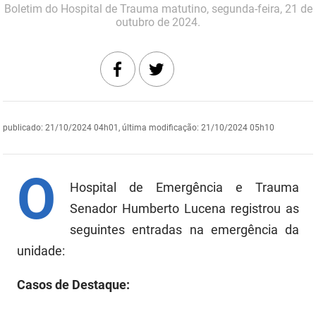
Boletim do Hospital de Trauma matutino, segunda-feira, 21 de
DER
Desenvolvimento e da Articulação Municipal
outubro de 2024.
DETRAN
Desenvolvimento Humano
EMPAER
Educação
ESPEP
Empreender
publicado
:
21/10/2024 04h01
,
última modificação
:
21/10/2024 05h10
EPC
Secretaria de Fazenda
O
FAC
Secretaria de Governo
Hospital de Emergência e Trauma
Fapesq
Senador Humberto Lucena registrou as
Infraestrutura e dos Recursos Hídricos
seguintes entradas na emergência da
Fundação Casa de José Américo
Juventude, Esporte e Lazer
unidade:
FUNAD
Meio Ambiente e Sustentabilidade
Casos de Destaque:
FUNDAC
Mulher e da Diversidade Humana