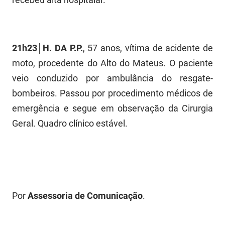
PBGÁS
PB Saúde
21h23│H. DA P.P.
, 57 anos, vítima de acidente de
PBTUR
moto, procedente do Alto do Mateus. O paciente
PBPREV
veio conduzido por ambulância do resgate-
bombeiros. Passou por procedimento médicos de
Projeto Cooperar
emergência e segue em observação da Cirurgia
PROCASE
Geral. Quadro clínico estável.
PROCON
Polícia Militar
Polícia Civil
Por
Assessoria de Comunicação
.
Rádio Tabajara