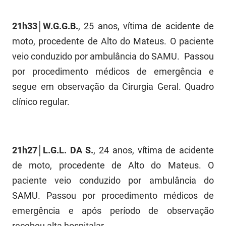
FUNES
Planejamento, Orçamento e Gestão
21h33│W.G.G.B.
, 25 anos, vítima de acidente de
FUNESC
Procuradoria Geral do Estado
moto, procedente de Alto do Mateus. O paciente
IMEQ
veio conduzido por ambulância do SAMU. Passou
Representação Institucional
por procedimento médicos de emergência e
IASS
Saúde
segue em observação da Cirurgia Geral. Quadro
IPHAEP
Segurança e Defesa Social
clínico regular.
JUCEP
Turismo e Desenvolvimento Econômico
LIFESA
21h27│L.G.L. DA S.
, 24 anos, vítima de acidente
de moto, procedente de Alto do Mateus. O
LOTEP
paciente veio conduzido por ambulância do
Ouvidoria Geral do Estado
SAMU. Passou por procedimento médicos de
emergência e após período de observação
PAP
recebeu alta hospitalar.