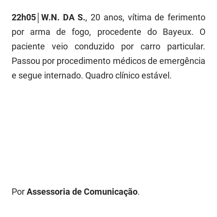
PBGÁS
22h05│W.N. DA S.
, 20 anos, vítima de ferimento
PB Saúde
por arma de fogo, procedente do Bayeux. O
paciente veio conduzido por carro particular.
PBTUR
Passou por procedimento médicos de emergência
PBPREV
e segue internado. Quadro clínico estável.
Projeto Cooperar
PROCASE
PROCON
Polícia Militar
Polícia Civil
Por
Assessoria de Comunicação
.
Rádio Tabajara