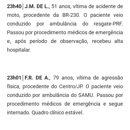
23h40│J.M. DE L.
, 51 anos, vítima de acidente de
FUNES
Planejamento, Orçamento e Gestão
moto, procedente da BR-230. O paciente veio
FUNESC
Procuradoria Geral do Estado
conduzido por ambulância do resgate-PRF.
IMEQ
Passou por procedimento médicos de emergência
Representação Institucional
e, após período de observação, recebeu alta
IASS
Saúde
hospitalar.
IPHAEP
Segurança e Defesa Social
JUCEP
Turismo e Desenvolvimento Econômico
23h01│F.R. DE A.
, 79 anos, vítima de agressão
LIFESA
física, procedente do Centro/JP. O paciente veio
conduzido por ambulância do SAMU. Passou por
LOTEP
procedimento médicos de emergência e segue
Ouvidoria Geral do Estado
internado. Quadro clínico estável.
PAP