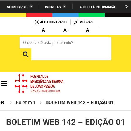
SECRETARIAS
INDIRETAS
ACESSO À INFORMAÇÃO
A União
Administração
IR
PARA
ALTO CONTRASTE
VLIBRAS
AESA
Administração Penitenciária
O
A-
A+
A
CONTEÚDO
ARPB
Agricultura Familiar e Desenvolvimento do Semiárido
O que você está procurando?
O que você está procurando?
Agevisa
Casa Civil do Governador
Cagepa
Casa Militar do Governador
Cehap
Ciência, Tecnologia, Inovação e Ensino Superior
Cinep
Comunicação Institucional
Codata
Controladoria Geral do Estado
Boletim 1
BOLETIM WEB 142 – EDIÇÃO 01
Companhia Docas
Cultura
BOLETIM WEB 142 – EDIÇÃO 01
Corpo de Bombeiros
Desenvolvimento da Agropecuária e Pesca