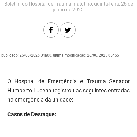
Boletim do Hospital de Trauma matutino, quinta-feira, 26 de
DER
Desenvolvimento e da Articulação Municipal
junho de 2025.
DETRAN
Desenvolvimento Humano
EMPAER
Educação
ESPEP
Empreender
publicado
:
26/06/2025 04h00
,
última modificação
:
26/06/2025 05h55
EPC
Secretaria de Fazenda
FAC
Secretaria de Governo
O Hospital de Emergência e Trauma Senador
Fapesq
Humberto Lucena registrou as seguintes entradas
Infraestrutura e dos Recursos Hídricos
na emergência da unidade:
Fundação Casa de José Américo
Juventude, Esporte e Lazer
Casos de Destaque:
FUNAD
Meio Ambiente e Sustentabilidade
FUNDAC
Mulher e da Diversidade Humana