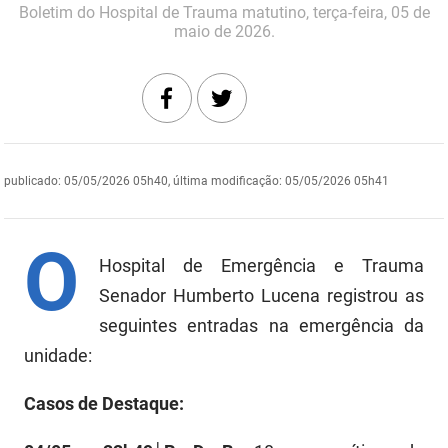
Boletim do Hospital de Trauma matutino, terça-feira, 05 de
DER
Desenvolvimento e da Articulação Municipal
maio de 2026.
DETRAN
Desenvolvimento Humano
EMPAER
Educação
ESPEP
Empreender
publicado
:
05/05/2026 05h40
,
última modificação
:
05/05/2026 05h41
EPC
Secretaria de Fazenda
O
FAC
Secretaria de Governo
Hospital de Emergência e Trauma
Fapesq
Senador Humberto Lucena registrou as
Infraestrutura e dos Recursos Hídricos
seguintes entradas na emergência da
Fundação Casa de José Américo
Juventude, Esporte e Lazer
unidade:
FUNAD
Meio Ambiente e Sustentabilidade
Casos de Destaque:
FUNDAC
Mulher e da Diversidade Humana