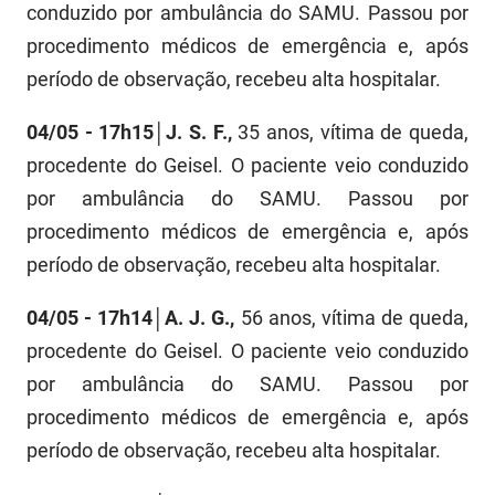
conduzido por ambulância do SAMU. Passou por
PBGÁS
procedimento médicos de emergência e, após
PB Saúde
período de observação, recebeu alta hospitalar.
PBTUR
04/05 - 17h15│J. S. F.,
35 anos, vítima de queda,
PBPREV
procedente do Geisel. O paciente veio conduzido
por ambulância do SAMU. Passou por
Projeto Cooperar
procedimento médicos de emergência e, após
PROCASE
período de observação, recebeu alta hospitalar.
PROCON
04/05 - 17h14│A. J. G.,
56 anos, vítima de queda,
procedente do Geisel. O paciente veio conduzido
Polícia Militar
por ambulância do SAMU. Passou por
Polícia Civil
procedimento médicos de emergência e, após
período de observação, recebeu alta hospitalar.
Rádio Tabajara