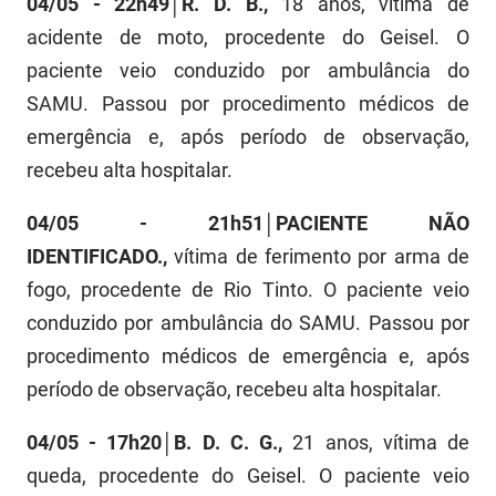
04/05 - 22h49│R. D. B.,
18 anos, vítima de
FUNES
Planejamento, Orçamento e Gestão
acidente de moto, procedente do Geisel. O
paciente veio conduzido por ambulância do
FUNESC
Procuradoria Geral do Estado
SAMU. Passou por procedimento médicos de
IMEQ
Representação Institucional
emergência e, após período de observação,
recebeu alta hospitalar.
IASS
Saúde
IPHAEP
Segurança e Defesa Social
04/05 - 21h51│PACIENTE NÃO
IDENTIFICADO.,
vítima de ferimento por arma de
JUCEP
Turismo e Desenvolvimento Econômico
fogo, procedente de Rio Tinto. O paciente veio
LIFESA
conduzido por ambulância do SAMU. Passou por
procedimento médicos de emergência e, após
LOTEP
período de observação, recebeu alta hospitalar.
Ouvidoria Geral do Estado
04/05 - 17h20│B. D. C. G.,
21 anos, vítima de
PAP
queda, procedente do Geisel. O paciente veio