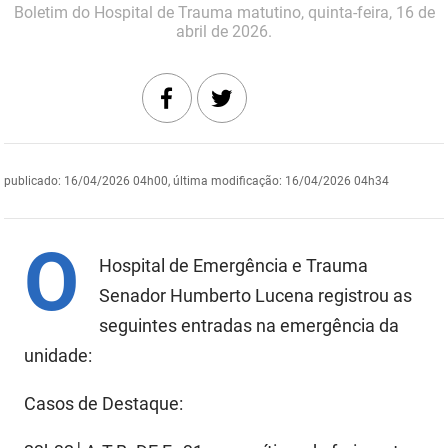
Boletim do Hospital de Trauma matutino, quinta-feira, 16 de
DER
Desenvolvimento e da Articulação Municipal
abril de 2026.
DETRAN
Desenvolvimento Humano
EMPAER
Educação
ESPEP
Empreender
publicado
:
16/04/2026 04h00
,
última modificação
:
16/04/2026 04h34
EPC
Secretaria de Fazenda
O
FAC
Secretaria de Governo
Hospital de Emergência e Trauma
Fapesq
Senador Humberto Lucena registrou as
Infraestrutura e dos Recursos Hídricos
seguintes entradas na emergência da
Fundação Casa de José Américo
Juventude, Esporte e Lazer
unidade:
FUNAD
Meio Ambiente e Sustentabilidade
Casos de Destaque:
FUNDAC
Mulher e da Diversidade Humana