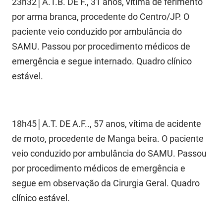
23h32│A.T.B. DE F., 31 anos, vítima de ferimento
FUNES
Planejamento, Orçamento e Gestão
por arma branca, procedente do Centro/JP. O
paciente veio conduzido por ambulância do
FUNESC
Procuradoria Geral do Estado
SAMU. Passou por procedimento médicos de
IMEQ
Representação Institucional
emergência e segue internado. Quadro clínico
estável.
IASS
Saúde
IPHAEP
Segurança e Defesa Social
JUCEP
Turismo e Desenvolvimento Econômico
18h45│A.T. DE A.F.., 57 anos, vítima de acidente
de moto, procedente de Manga beira. O paciente
LIFESA
veio conduzido por ambulância do SAMU. Passou
LOTEP
por procedimento médicos de emergência e
segue em observação da Cirurgia Geral. Quadro
Ouvidoria Geral do Estado
clínico estável.
PAP