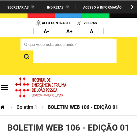
SECRETARIAS
INDIRETAS
ACESSO À INFORMAÇÃO
A União
Administração
IR
PARA
ALTO CONTRASTE
VLIBRAS
AESA
Administração Penitenciária
O
A-
A+
A
CONTEÚDO
ARPB
Agricultura Familiar e Desenvolvimento do Semiárido
O que você está procurando?
O que você está procurando?
Agevisa
Casa Civil do Governador
Cagepa
Casa Militar do Governador
Cehap
Ciência, Tecnologia, Inovação e Ensino Superior
Cinep
Comunicação Institucional
Codata
Controladoria Geral do Estado
Boletim 1
BOLETIM WEB 106 - EDIÇÃO 01
Companhia Docas
Cultura
BOLETIM WEB 106 - EDIÇÃO 01
Corpo de Bombeiros
Desenvolvimento da Agropecuária e Pesca