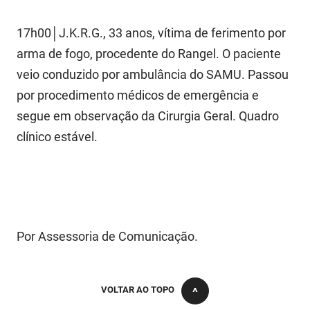
PBGÁS
17h00│J.K.R.G., 33 anos, vítima de ferimento por
PB Saúde
arma de fogo, procedente do Rangel. O paciente
PBTUR
veio conduzido por ambulância do SAMU. Passou
por procedimento médicos de emergência e
PBPREV
segue em observação da Cirurgia Geral. Quadro
Projeto Cooperar
clínico estável.
PROCASE
PROCON
Polícia Militar
Por Assessoria de Comunicação.
Polícia Civil
Rádio Tabajara
VOLTAR AO TOPO