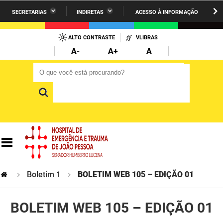
SECRETARIAS
INDIRETAS
ACESSO À INFORMAÇÃO
A União
Administração
IR
PARA
ALTO CONTRASTE
VLIBRAS
AESA
Administração Penitenciária
O
A-
A+
A
CONTEÚDO
ARPB
Agricultura Familiar e Desenvolvimento do Semiárido
O que você está procurando?
O que você está procurando?
Agevisa
Casa Civil do Governador
Cagepa
Casa Militar do Governador
Cehap
Ciência, Tecnologia, Inovação e Ensino Superior
Cinep
Comunicação Institucional
Codata
Controladoria Geral do Estado
Boletim 1
BOLETIM WEB 105 – EDIÇÃO 01
Companhia Docas
Cultura
BOLETIM WEB 105 – EDIÇÃO 01
Corpo de Bombeiros
Desenvolvimento da Agropecuária e Pesca