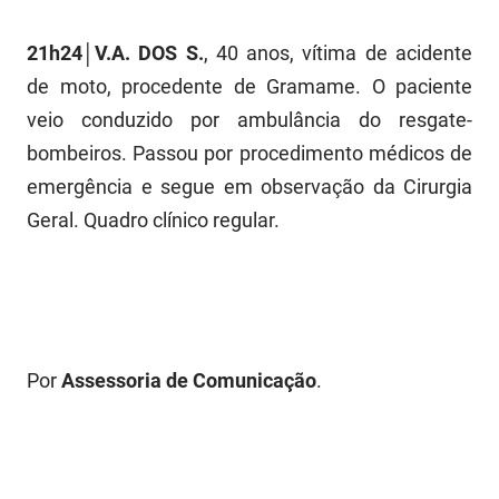
PBGÁS
21h24│V.A. DOS S.
, 40 anos, vítima de acidente
PB Saúde
de moto, procedente de Gramame. O paciente
PBTUR
veio conduzido por ambulância do resgate-
bombeiros. Passou por procedimento médicos de
PBPREV
emergência e segue em observação da Cirurgia
Projeto Cooperar
Geral. Quadro clínico regular.
PROCASE
PROCON
Polícia Militar
Por
Assessoria de Comunicação
.
Polícia Civil
Rádio Tabajara