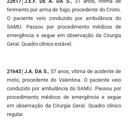
22h17│J.E.F. DE A. DA S.
, 31 anos, vítima de
FUNES
Planejamento, Orçamento e Gestão
ferimento por arma de fogo, procedente do Cristo.
O paciente veio conduzido por ambulância do
FUNESC
Procuradoria Geral do Estado
SAMU. Passou por procedimento médicos de
IMEQ
Representação Institucional
emergência e segue em observação da Cirurgia
Geral. Quadro clínico estável.
IASS
Saúde
IPHAEP
Segurança e Defesa Social
JUCEP
Turismo e Desenvolvimento Econômico
21h43│J.A. DA S.
, 57 anos, vítima de acidente de
moto, procedente do Valentina. O paciente veio
LIFESA
conduzido por ambulância do SAMU. Passou por
LOTEP
procedimento médicos de emergência e segue
em observação da Cirurgia Geral. Quadro clínico
Ouvidoria Geral do Estado
regular.
PAP