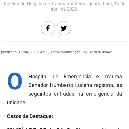
Boletim do Hospital de Trauma matutino, quarta-feira, 15 de
DER
Desenvolvimento e da Articulação Municipal
abril de 2026.
DETRAN
Desenvolvimento Humano
EMPAER
Educação
ESPEP
Empreender
publicado
:
15/04/2026 04h00
,
última modificação
:
15/04/2026 05h42
EPC
Secretaria de Fazenda
O
FAC
Secretaria de Governo
Hospital de Emergência e Trauma
Fapesq
Senador Humberto Lucena registrou as
Infraestrutura e dos Recursos Hídricos
seguintes entradas na emergência da
Fundação Casa de José Américo
Juventude, Esporte e Lazer
unidade:
FUNAD
Meio Ambiente e Sustentabilidade
Casos de Destaque:
FUNDAC
Mulher e da Diversidade Humana