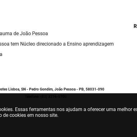
R
Trauma de João Pessoa
ssoa tem Núcleo direcionado a Ensino aprendizagem
ma
estes Lisboa, SN - Pedro Gondim, João Pessoa - PB, 58031-090
Telefone: (83) 3216-5700
 cookies. Essas ferramentas nos ajudam a oferecer uma melhor ex
o de cookies em nosso site.