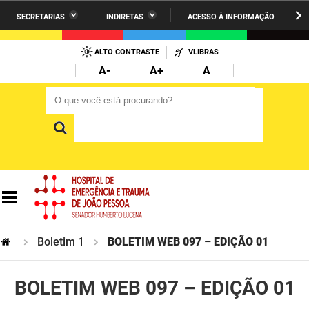
SECRETARIAS
INDIRETAS
ACESSO À INFORMAÇÃO
A União
Administração
IR
PARA
ALTO CONTRASTE
VLIBRAS
AESA
Administração Penitenciária
O
A-
A+
A
CONTEÚDO
ARPB
Agricultura Familiar e Desenvolvimento do Semiárido
O que você está procurando?
O que você está procurando?
Agevisa
Casa Civil do Governador
Cagepa
Casa Militar do Governador
Cehap
Ciência, Tecnologia, Inovação e Ensino Superior
Cinep
Comunicação Institucional
Codata
Controladoria Geral do Estado
Boletim 1
BOLETIM WEB 097 – EDIÇÃO 01
Companhia Docas
Cultura
BOLETIM WEB 097 – EDIÇÃO 01
Corpo de Bombeiros
Desenvolvimento da Agropecuária e Pesca