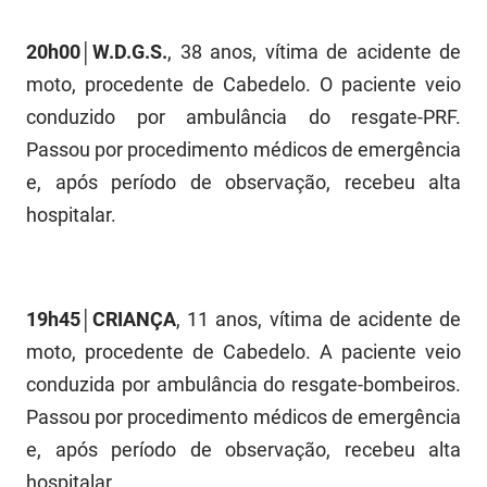
PBGÁS
20h00│W.D.G.S.
, 38 anos, vítima de acidente de
PB Saúde
moto, procedente de Cabedelo. O paciente veio
PBTUR
conduzido por ambulância do resgate-PRF.
Passou por procedimento médicos de emergência
PBPREV
e, após período de observação, recebeu alta
Projeto Cooperar
hospitalar.
PROCASE
PROCON
19h45│CRIANÇA
, 11 anos, vítima de acidente de
Polícia Militar
moto, procedente de Cabedelo. A paciente veio
conduzida por ambulância do resgate-bombeiros.
Polícia Civil
Passou por procedimento médicos de emergência
Rádio Tabajara
e, após período de observação, recebeu alta
hospitalar.