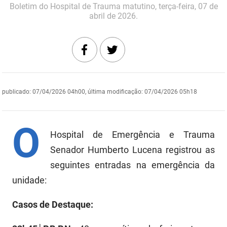
Boletim do Hospital de Trauma matutino, terça-feira, 07 de
DER
Desenvolvimento e da Articulação Municipal
abril de 2026.
DETRAN
Desenvolvimento Humano
EMPAER
Educação
ESPEP
Empreender
publicado
:
07/04/2026 04h00
,
última modificação
:
07/04/2026 05h18
EPC
Secretaria de Fazenda
O
FAC
Secretaria de Governo
Hospital de Emergência e Trauma
Fapesq
Senador Humberto Lucena registrou as
Infraestrutura e dos Recursos Hídricos
seguintes entradas na emergência da
Fundação Casa de José Américo
Juventude, Esporte e Lazer
unidade:
FUNAD
Meio Ambiente e Sustentabilidade
Casos de Destaque:
FUNDAC
Mulher e da Diversidade Humana