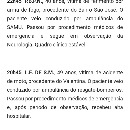
22h45│P.B.P.N.
, 40 anos, vítima de ferimento por
FUNES
Planejamento, Orçamento e Gestão
arma de fogo, procedente do Bairro São José. O
paciente veio conduzido por ambulância do
FUNESC
Procuradoria Geral do Estado
SAMU. Passou por procedimento médicos de
IMEQ
Representação Institucional
emergência e segue em observação da
Neurologia. Quadro clínico estável.
IASS
Saúde
IPHAEP
Segurança e Defesa Social
JUCEP
Turismo e Desenvolvimento Econômico
20h45│L.E. DE S.M.
, 49 anos, vítima de acidente
de moto, procedente do Valentina. O paciente veio
LIFESA
conduzido por ambulância do resgate-bombeiros.
LOTEP
Passou por procedimento médicos de emergência
e, após período de observação, recebeu alta
Ouvidoria Geral do Estado
hospitalar.
PAP