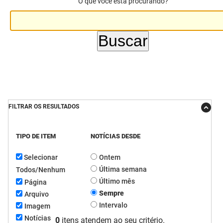
O que você está procurando?
DER
Desenvolvimento e da Articulação Municipal
DETRAN
Desenvolvimento Humano
EMPAER
Educação
ESPEP
Empreender
EPC
Secretaria de Fazenda
FILTRAR OS RESULTADOS
FAC
Secretaria de Governo
TIPO DE ITEM
NOTÍCIAS DESDE
Fapesq
Infraestrutura e dos Recursos Hídricos
Selecionar
Ontem
Fundação Casa de José Américo
Juventude, Esporte e Lazer
Última semana
Todos/Nenhum
Último mês
Página
FUNAD
Meio Ambiente e Sustentabilidade
Sempre
Arquivo
Intervalo
Imagem
FUNDAC
Mulher e da Diversidade Humana
Notícias
0
itens atendem ao seu critério.