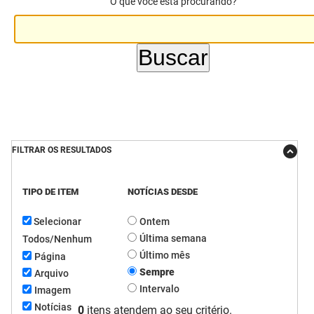
O que você está procurando?
DER
Desenvolvimento e da Articulação Municipal
DETRAN
Desenvolvimento Humano
EMPAER
Educação
ESPEP
Empreender
EPC
Secretaria de Fazenda
FILTRAR OS RESULTADOS
FAC
Secretaria de Governo
TIPO DE ITEM
NOTÍCIAS DESDE
Fapesq
Infraestrutura e dos Recursos Hídricos
Selecionar
Ontem
Fundação Casa de José Américo
Juventude, Esporte e Lazer
Última semana
Todos/Nenhum
Último mês
Página
FUNAD
Meio Ambiente e Sustentabilidade
Sempre
Arquivo
Intervalo
Imagem
FUNDAC
Mulher e da Diversidade Humana
Notícias
0
itens atendem ao seu critério.