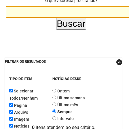
O que você está procurando?
DER
Desenvolvimento e da Articulação Municipal
DETRAN
Desenvolvimento Humano
EMPAER
Educação
ESPEP
Empreender
EPC
Secretaria de Fazenda
FILTRAR OS RESULTADOS
FAC
Secretaria de Governo
TIPO DE ITEM
NOTÍCIAS DESDE
Fapesq
Infraestrutura e dos Recursos Hídricos
Selecionar
Ontem
Fundação Casa de José Américo
Juventude, Esporte e Lazer
Última semana
Todos/Nenhum
Último mês
Página
FUNAD
Meio Ambiente e Sustentabilidade
Sempre
Arquivo
Intervalo
Imagem
FUNDAC
Mulher e da Diversidade Humana
Notícias
0
itens atendem ao seu critério.