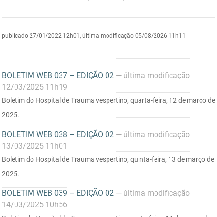
DER
Desenvolvimento e da Articulação Municipal
DETRAN
Desenvolvimento Humano
publicado
27/01/2022 12h01,
última modificação
05/08/2026 11h11
EMPAER
Educação
BOLETIM WEB 037 – EDIÇÃO 02
— última modificação
ESPEP
Empreender
12/03/2025 11h19
EPC
Secretaria de Fazenda
Boletim do Hospital de Trauma vespertino, quarta-feira, 12 de março de
2025.
FAC
Secretaria de Governo
BOLETIM WEB 038 – EDIÇÃO 02
— última modificação
Fapesq
Infraestrutura e dos Recursos Hídricos
13/03/2025 11h01
Boletim do Hospital de Trauma vespertino, quinta-feira, 13 de março de
Fundação Casa de José Américo
Juventude, Esporte e Lazer
2025.
FUNAD
Meio Ambiente e Sustentabilidade
BOLETIM WEB 039 – EDIÇÃO 02
— última modificação
14/03/2025 10h56
FUNDAC
Mulher e da Diversidade Humana