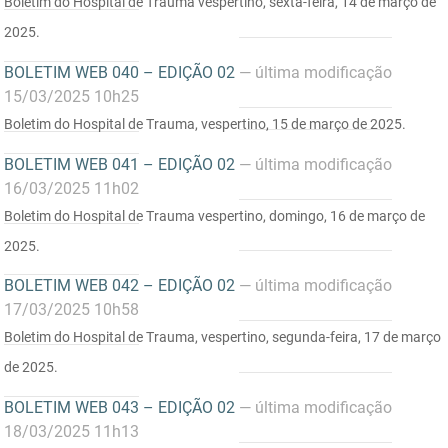
Boletim do Hospital de Trauma vespertino, sexta-feira, 14 de março de
FUNES
Planejamento, Orçamento e Gestão
2025.
FUNESC
Procuradoria Geral do Estado
BOLETIM WEB 040 – EDIÇÃO 02
— última modificação
15/03/2025 10h25
IMEQ
Representação Institucional
Boletim do Hospital de Trauma, vespertino, 15 de março de 2025.
IASS
Saúde
BOLETIM WEB 041 – EDIÇÃO 02
— última modificação
16/03/2025 11h02
IPHAEP
Segurança e Defesa Social
Boletim do Hospital de Trauma vespertino, domingo, 16 de março de
JUCEP
Turismo e Desenvolvimento Econômico
2025.
BOLETIM WEB 042 – EDIÇÃO 02
— última modificação
LIFESA
17/03/2025 10h58
LOTEP
Boletim do Hospital de Trauma, vespertino, segunda-feira, 17 de março
de 2025.
Ouvidoria Geral do Estado
BOLETIM WEB 043 – EDIÇÃO 02
— última modificação
PAP
18/03/2025 11h13