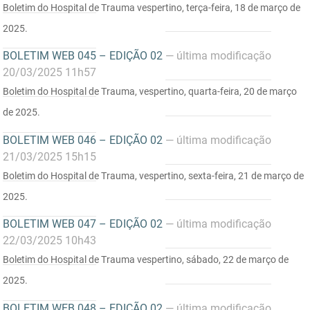
Boletim do Hospital de Trauma vespertino, terça-feira, 18 de março de
PBGÁS
2025.
PB Saúde
BOLETIM WEB 045 – EDIÇÃO 02
— última modificação
PBTUR
20/03/2025 11h57
Boletim do Hospital de Trauma, vespertino, quarta-feira, 20 de março
PBPREV
de 2025.
Projeto Cooperar
BOLETIM WEB 046 – EDIÇÃO 02
— última modificação
21/03/2025 15h15
PROCASE
Boletim do Hospital de Trauma, vespertino, sexta-feira, 21 de março de
PROCON
2025.
Polícia Militar
BOLETIM WEB 047 – EDIÇÃO 02
— última modificação
22/03/2025 10h43
Polícia Civil
Boletim do Hospital de Trauma vespertino, sábado, 22 de março de
2025.
Rádio Tabajara
BOLETIM WEB 048 – EDIÇÃO 02
— última modificação