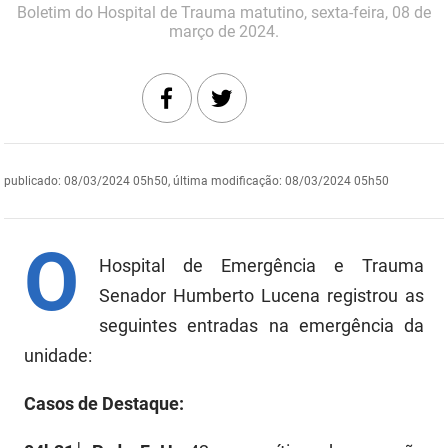
Boletim do Hospital de Trauma matutino, sexta-feira, 08 de
DER
Desenvolvimento e da Articulação Municipal
março de 2024.
DETRAN
Desenvolvimento Humano
EMPAER
Educação
ESPEP
Empreender
publicado
:
08/03/2024 05h50
,
última modificação
:
08/03/2024 05h50
EPC
Secretaria de Fazenda
O
FAC
Secretaria de Governo
Hospital de Emergência e Trauma
Fapesq
Senador Humberto Lucena registrou as
Infraestrutura e dos Recursos Hídricos
seguintes entradas na emergência da
Fundação Casa de José Américo
Juventude, Esporte e Lazer
unidade:
FUNAD
Meio Ambiente e Sustentabilidade
Casos de Destaque:
FUNDAC
Mulher e da Diversidade Humana