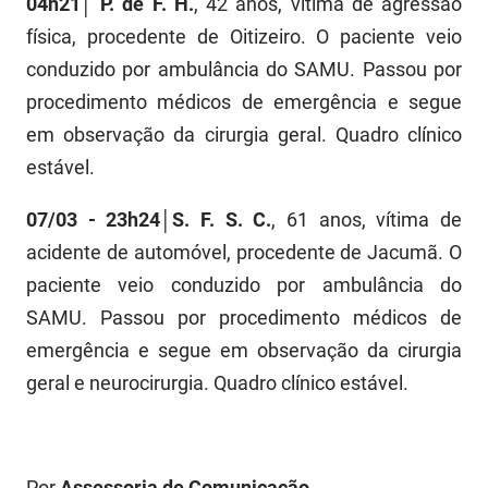
04h21
│
P. de F. H.
, 42 anos, vítima de agressão
FUNES
Planejamento, Orçamento e Gestão
física, procedente de Oitizeiro. O paciente veio
conduzido por ambulância do SAMU. Passou por
FUNESC
Procuradoria Geral do Estado
procedimento médicos de emergência e segue
IMEQ
Representação Institucional
em observação da cirurgia geral. Quadro clínico
estável.
IASS
Saúde
IPHAEP
Segurança e Defesa Social
07/03 - 23h24
│
S. F. S. C.
, 61 anos, vítima de
acidente de automóvel, procedente de Jacumã. O
JUCEP
Turismo e Desenvolvimento Econômico
paciente veio conduzido por ambulância do
LIFESA
SAMU. Passou por procedimento médicos de
emergência e segue em observação da cirurgia
LOTEP
geral e neurocirurgia. Quadro clínico estável.
Ouvidoria Geral do Estado
PAP
Por
Assessoria de Comunicação.