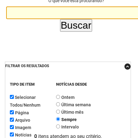
O que você está procurando?
DER
Desenvolvimento e da Articulação Municipal
DETRAN
Desenvolvimento Humano
EMPAER
Educação
ESPEP
Empreender
EPC
Secretaria de Fazenda
FILTRAR OS RESULTADOS
FAC
Secretaria de Governo
TIPO DE ITEM
NOTÍCIAS DESDE
Fapesq
Infraestrutura e dos Recursos Hídricos
Selecionar
Ontem
Fundação Casa de José Américo
Juventude, Esporte e Lazer
Última semana
Todos/Nenhum
Último mês
Página
FUNAD
Meio Ambiente e Sustentabilidade
Sempre
Arquivo
Intervalo
Imagem
FUNDAC
Mulher e da Diversidade Humana
Notícias
0
itens atendem ao seu critério.