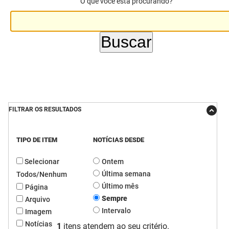
O que você está procurando?
DER
Desenvolvimento e da Articulação Municipal
DETRAN
Desenvolvimento Humano
EMPAER
Educação
ESPEP
Empreender
EPC
Secretaria de Fazenda
FILTRAR OS RESULTADOS
FAC
Secretaria de Governo
TIPO DE ITEM
NOTÍCIAS DESDE
Fapesq
Infraestrutura e dos Recursos Hídricos
Selecionar
Ontem
Fundação Casa de José Américo
Juventude, Esporte e Lazer
Última semana
Todos/Nenhum
Último mês
Página
FUNAD
Meio Ambiente e Sustentabilidade
Sempre
Arquivo
Intervalo
Imagem
FUNDAC
Mulher e da Diversidade Humana
Notícias
1
itens atendem ao seu critério.