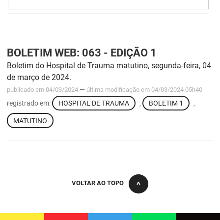
FUNES
Planejamento, Orçamento e Gestão
FUNESC
Procuradoria Geral do Estado
BOLETIM WEB: 063 - EDIÇÃO 1
IMEQ
Representação Institucional
Boletim do Hospital de Trauma matutino, segunda-feira, 04
IASS
Saúde
de março de 2024.
—
publicado
em 04/03/2024
última modificação
em 04/03/2024 05h40
IPHAEP
Segurança e Defesa Social
registrado em:
HOSPITAL DE TRAUMA
,
BOLETIM 1
,
JUCEP
Turismo e Desenvolvimento Econômico
MATUTINO
LIFESA
LOTEP
Ouvidoria Geral do Estado
VOLTAR AO TOPO
PAP