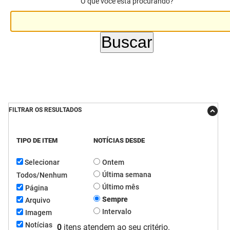
O que você está procurando?
DER
Desenvolvimento e da Articulação Municipal
DETRAN
Desenvolvimento Humano
EMPAER
Educação
ESPEP
Empreender
EPC
Secretaria de Fazenda
FILTRAR OS RESULTADOS
FAC
Secretaria de Governo
TIPO DE ITEM
NOTÍCIAS DESDE
Fapesq
Infraestrutura e dos Recursos Hídricos
Selecionar
Ontem
Fundação Casa de José Américo
Juventude, Esporte e Lazer
Última semana
Todos/Nenhum
Último mês
Página
FUNAD
Meio Ambiente e Sustentabilidade
Sempre
Arquivo
Intervalo
Imagem
FUNDAC
Mulher e da Diversidade Humana
Notícias
0
itens atendem ao seu critério.