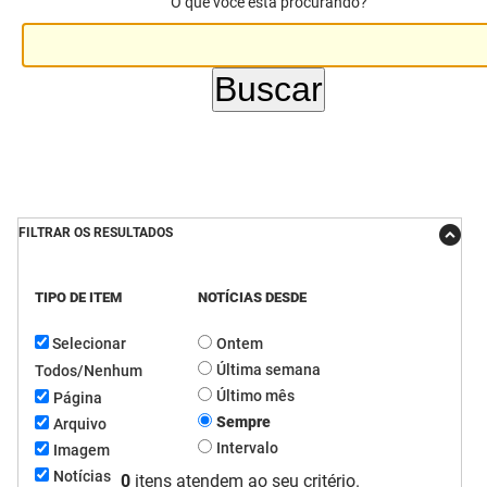
O que você está procurando?
DER
Desenvolvimento e da Articulação Municipal
DETRAN
Desenvolvimento Humano
EMPAER
Educação
ESPEP
Empreender
EPC
Secretaria de Fazenda
FILTRAR OS RESULTADOS
FAC
Secretaria de Governo
TIPO DE ITEM
NOTÍCIAS DESDE
Fapesq
Infraestrutura e dos Recursos Hídricos
Selecionar
Ontem
Fundação Casa de José Américo
Juventude, Esporte e Lazer
Última semana
Todos/Nenhum
Último mês
Página
FUNAD
Meio Ambiente e Sustentabilidade
Sempre
Arquivo
Intervalo
Imagem
FUNDAC
Mulher e da Diversidade Humana
Notícias
0
itens atendem ao seu critério.