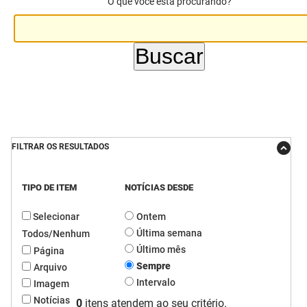
O que você está procurando?
DER
Desenvolvimento e da Articulação Municipal
DETRAN
Desenvolvimento Humano
EMPAER
Educação
ESPEP
Empreender
EPC
Secretaria de Fazenda
FILTRAR OS RESULTADOS
FAC
Secretaria de Governo
TIPO DE ITEM
NOTÍCIAS DESDE
Fapesq
Infraestrutura e dos Recursos Hídricos
Selecionar
Ontem
Fundação Casa de José Américo
Juventude, Esporte e Lazer
Última semana
Todos/Nenhum
Último mês
Página
FUNAD
Meio Ambiente e Sustentabilidade
Sempre
Arquivo
Intervalo
Imagem
FUNDAC
Mulher e da Diversidade Humana
Notícias
0
itens atendem ao seu critério.