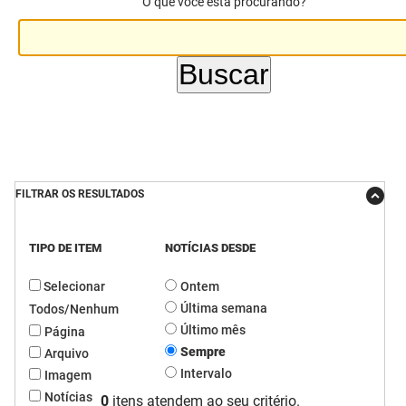
O que você está procurando?
DER
Desenvolvimento e da Articulação Municipal
DETRAN
Desenvolvimento Humano
EMPAER
Educação
ESPEP
Empreender
EPC
Secretaria de Fazenda
FILTRAR OS RESULTADOS
FAC
Secretaria de Governo
TIPO DE ITEM
NOTÍCIAS DESDE
Fapesq
Infraestrutura e dos Recursos Hídricos
Selecionar
Ontem
Fundação Casa de José Américo
Juventude, Esporte e Lazer
Última semana
Todos/Nenhum
Último mês
Página
FUNAD
Meio Ambiente e Sustentabilidade
Sempre
Arquivo
Intervalo
Imagem
FUNDAC
Mulher e da Diversidade Humana
Notícias
0
itens atendem ao seu critério.