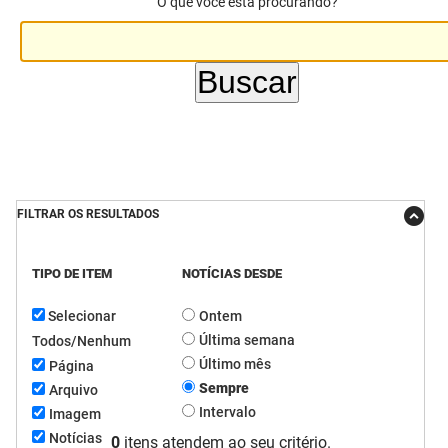
O que você está procurando?
DER
Desenvolvimento e da Articulação Municipal
DETRAN
Desenvolvimento Humano
EMPAER
Educação
ESPEP
Empreender
EPC
Secretaria de Fazenda
FILTRAR OS RESULTADOS
FAC
Secretaria de Governo
TIPO DE ITEM
NOTÍCIAS DESDE
Fapesq
Infraestrutura e dos Recursos Hídricos
Selecionar
Ontem
Fundação Casa de José Américo
Juventude, Esporte e Lazer
Última semana
Todos/Nenhum
Último mês
Página
FUNAD
Meio Ambiente e Sustentabilidade
Sempre
Arquivo
Intervalo
Imagem
FUNDAC
Mulher e da Diversidade Humana
Notícias
0
itens atendem ao seu critério.